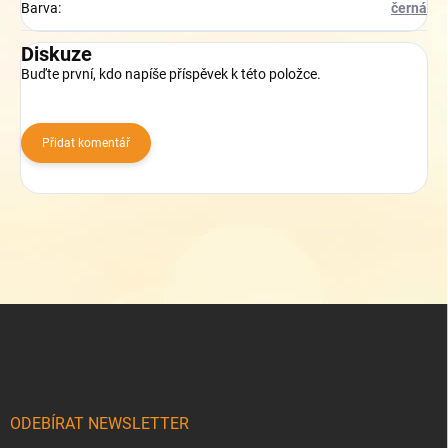
Barva
:
černá
Diskuze
Buďte první, kdo napíše příspěvek k této položce.
Přidat komentář
Z
á
p
a
t
í
ODEBÍRAT NEWSLETTER