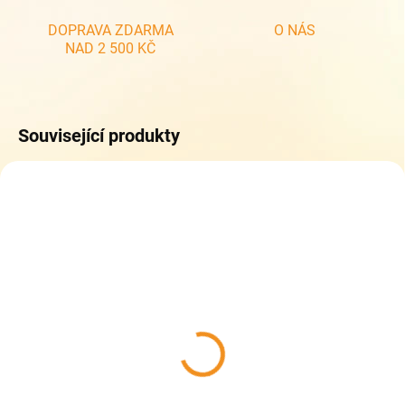
DOPRAVA ZDARMA
O NÁS
NAD 2 500 KČ
Související produkty
SKLADEM
SKLADEM
(1 KS)
(1 KS)
Topgal studentské
Topgal studentské
pouzdro ETUE 25032
pouzdro ETUE 25035
349 Kč
349 Kč