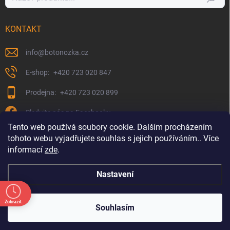
KONTAKT
info
@
botonozka.cz
+420 723 020 847
+420 723 020 899
Sledujte nás na Facebooku
Tento web používá soubory cookie. Dalším procházením
tohoto webu vyjadřujete souhlas s jejich používáním.. Více
informací
zde
.
Nastavení
Zobrazit
Copyright 2026
Botonozka.cz
. Všechna práva vyhrazena.
Souhlasím
:00