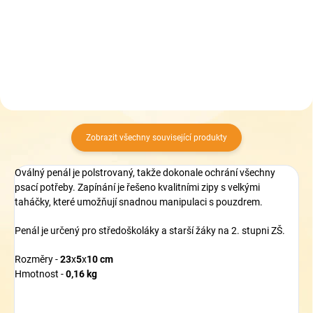
Do košíku
Do košíku
Zobrazit všechny související produkty
Oválný penál je polstrovaný, takže dokonale ochrání všechny
psací potřeby. Zapínání je řešeno kvalitními zipy s velkými
taháčky, které umožňují snadnou manipulaci s pouzdrem.
Penál je určený pro středoškoláky a starší žáky na 2. stupni ZŠ.
Rozměry -
23
x
5
x
10 cm
Hmotnost -
0,16 kg