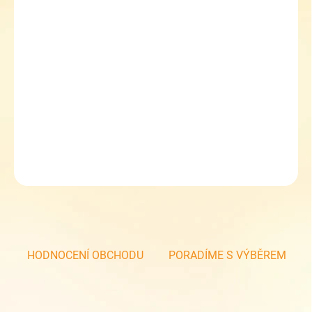
11.8.2026
MOŽNOSTI
DORUČENÍ
−
+
Přidat do košíku
Topgal ETUE studentské pouzdro 23026
DETAILNÍ INFORMACE
ZEPTAT SE
HODNOCENÍ OBCHODU
PORADÍME S VÝBĚREM