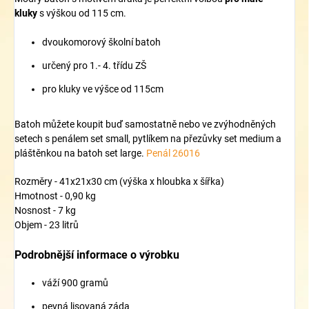
kluky
s výškou od 115 cm.
dvoukomorový školní batoh
určený pro 1.- 4. třídu ZŠ
pro kluky ve výšce od 115cm
Batoh můžete koupit buď samostatně nebo ve zvýhodněných
setech s penálem set small, pytlíkem na přezůvky
set
medium a
pláštěnkou na batoh
set
large.
Penál 26016
Rozměry - 41x21x30 cm (výška x hloubka x šířka)
Hmotnost - 0,90 kg
Nosnost - 7 kg
Objem - 23 litrů
Podrobnější informace o výrobku
váží 900 gramů
pevná lisovaná záda