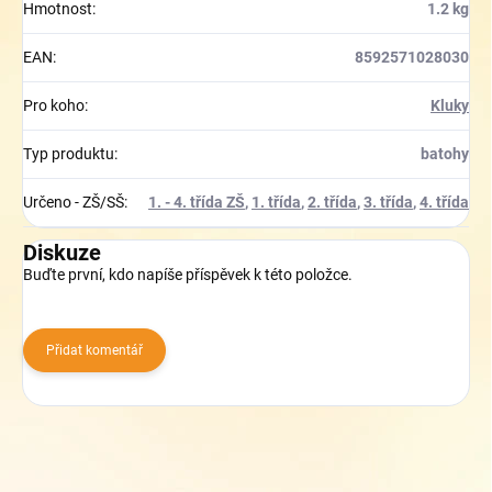
Hmotnost
:
1.2 kg
EAN
:
8592571028030
Pro koho
:
Kluky
Typ produktu
:
batohy
Určeno - ZŠ/SŠ
:
1. - 4. třída ZŠ
,
1. třída
,
2. třída
,
3. třída
,
4. třída
Diskuze
Buďte první, kdo napíše příspěvek k této položce.
Přidat komentář