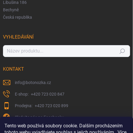
Libušina 186
Bechyně
Česká republika
VYHLEDÁVÁNÍ
Hledat
KONTAKT
info
@
botonozka.cz
+420 723 020 847
+420 723 020 899
Sledujte nás na Facebooku
Tento web používá soubory cookie. Dalším procházením
tohoto webu vyjadřujete souhlas s jejich používáním.. Více