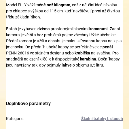
Model ELLY váží m
éně než kilogram
, což z něj činí ideální volbu
pro chlapce s výškou od 115 cm, kteří navštěvují první až čtvrtou
třídu základní školy.
Batoh je vybaven
dvěma
prostornými hlavními
komorami
. Zadní
komora je větší a bez problémů pojme všechny těžké učebnice.
Přední komora je užší a obsahuje malou síťovanou kapsu na zip a
jmenovku. Do přední hluboké kapsy se perfektně vejde
penál
PENN 26016 ve stejném designu nebo
krabička
na svačinu. Pro
snadnější nalezení klíčů je k dispozici také
karabina
. Boční kapsy
jsou navrženy tak, aby pojmuly
lahve
o objemu 0,5 litru.
Doplňkové parametry
Kategorie
:
Školní batohy I. stupeň