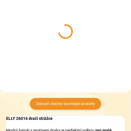
DO 5 DNŮ
DO 5 DNŮ
Topgal penál 25015
Topgal penál 25018
traktor
309 Kč
329 Kč
Do košíku
Do košíku
Zobrazit všechny související produkty
ELLY 26016 dračí strážce
Modrý batoh s motivem draka je perfektní volbou
pro malé