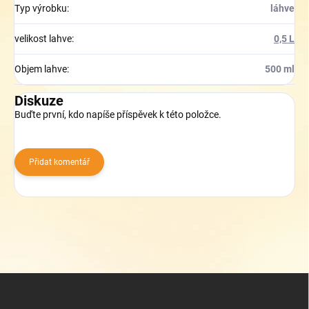
Typ výrobku
:
láhve
velikost lahve
:
0,5 L
Objem lahve
:
500 ml
Diskuze
Buďte první, kdo napíše příspěvek k této položce.
Přidat komentář
Z
á