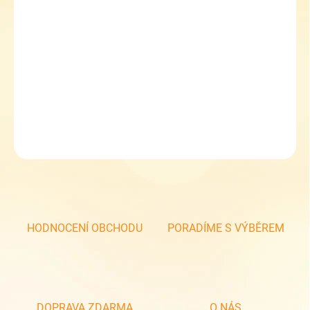
MOŽNOSTI
DORUČENÍ
−
+
Přidat do košíku
Zdravá láhev 0,5L - SET Formule
DETAILNÍ INFORMACE
ZEPTAT SE
HODNOCENÍ OBCHODU
PORADÍME S VÝBĚREM
DOPRAVA ZDARMA
O NÁS