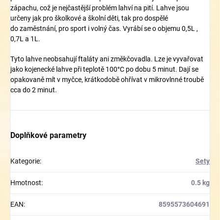
zápachu, což je nejčastější problém lahví na pití. Lahve jsou
určeny jak pro školkové a školní děti, tak pro dospělé
do zaměstnání, pro sport i volný čas. Vyrábí se o objemu 0,5L ,
0,7L a 1L.
Tyto lahve neobsahují ftaláty ani změkčovadla. Lze je vyvařovat
jako kojenecké lahve při teplotě 100°C po dobu 5 minut. Dají se
opakovaně mít v myčce, krátkodobě ohřívat v mikrovlnné troubě
cca do 2 minut.
Doplňkové parametry
Kategorie
:
Sety
Hmotnost
:
0.5 kg
EAN
:
8595573604691