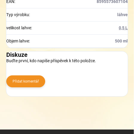
EAN
:
8595573607104
Typ výrobku
:
láhve
velikost lahve
:
0,5 L
Objem lahve
:
500 ml
Diskuze
Buďte první, kdo napíše příspěvek k této položce.
Přidat komentář
Z