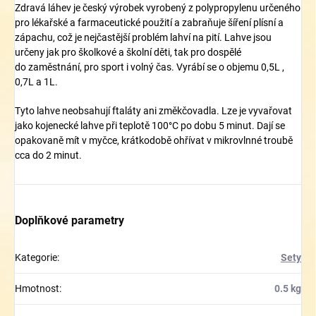
Zdravá láhev je český výrobek vyrobený z polypropylenu určeného
pro lékařské a farmaceutické použití a zabraňuje šíření plísní a
zápachu, což je nejčastější problém lahví na pití. Lahve jsou
určeny jak pro školkové a školní děti, tak pro dospělé
do zaměstnání, pro sport i volný čas. Vyrábí se o objemu 0,5L ,
0,7L a 1L.
Tyto lahve neobsahují ftaláty ani změkčovadla. Lze je vyvařovat
jako kojenecké lahve při teplotě 100°C po dobu 5 minut. Dají se
opakovaně mít v myčce, krátkodobě ohřívat v mikrovlnné troubě
cca do 2 minut.
Doplňkové parametry
Kategorie
:
Sety
Hmotnost
:
0.5 kg