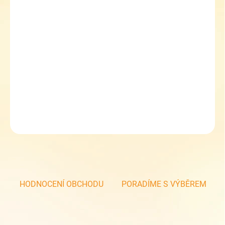
11.8.2026
MOŽNOSTI
DORUČENÍ
−
+
Přidat do košíku
Zdravá láhev 0,5L - SET Medvěd Kuba
DETAILNÍ INFORMACE
ZEPTAT SE
HODNOCENÍ OBCHODU
PORADÍME S VÝBĚREM