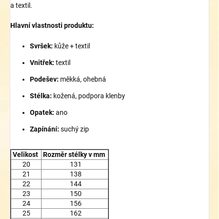
a textil.
Hlavní vlastnosti produktu:
Svršek:
kůže + textil
Vnitřek:
textil
Podešev:
měkká, ohebná
Stélka:
kožená, podpora klenby
Opatek:
ano
Zapínání:
suchý zip
Velikost
Rozměr stélky v mm
20
131
21
138
22
144
23
150
24
156
25
162