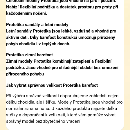
Celoroční modely Protetika jsou vhodné na jaro i podzim.
Nabízí flexibilní podrážku a dostatek prostoru pro prsty při
každodenním nošení.
Protetika sandály a letní modely
Letní sandály Protetika jsou lehké, vzdušné a vhodné pro
aktivní děti. Díky barefoot konstrukci umožňují přirozený
pohyb chodidla i v teplých dnech.
Protetika zimní barefoot
Zimní modely Protetika kombinují zateplení a flexibilní
podrážku. Jsou vhodné pro chladnější období bez omezení
přirozeného pohybu
Jak vybrat správnou velikost Protetika barefoot
Při výběru správné velikosti doporučujeme zohlednit nejen
délku chodidla, ale i šířku. Modely Protetika jsou vhodné pro
normální až širší nohu. U každého produktu najdete délku
stélky a doporučení k velikosti, které vám pomůže vybrat
správný model bez zbytečného vracení.