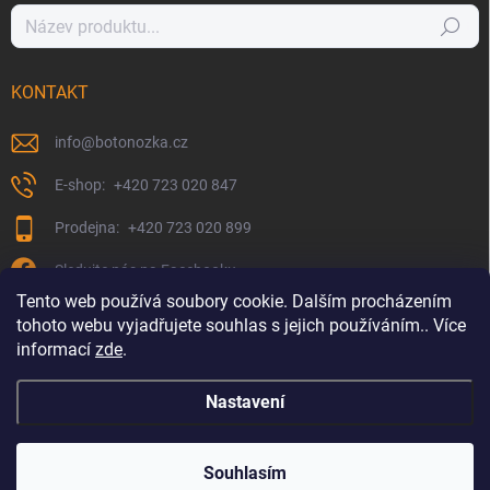
Hledat
KONTAKT
info
@
botonozka.cz
+420 723 020 847
+420 723 020 899
Sledujte nás na Facebooku
Tento web používá soubory cookie. Dalším procházením
tohoto webu vyjadřujete souhlas s jejich používáním.. Více
informací
zde
.
Nastavení
Copyright 2026
Botonozka.cz
. Všechna práva vyhrazena.
Souhlasím