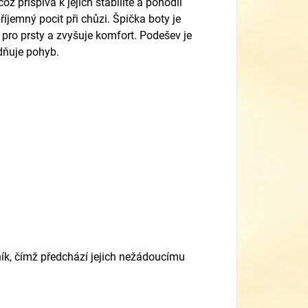
ž přispívá k jejich stabilitě a pohodlí
říjemný pocit při chůzi. Špička boty je
 pro prsty a zvyšuje komfort. Podešev je
adňuje pohyb.
ík, čímž předchází jejich nežádoucímu