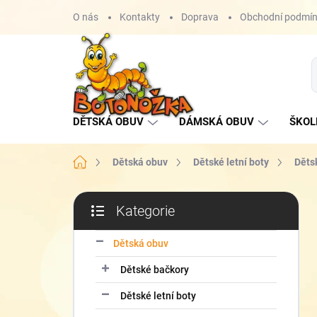
Přejít
O nás
Kontakty
Doprava
Obchodní podmí
na
obsah
DĚTSKÁ OBUV
DÁMSKÁ OBUV
ŠKOL
Domů
Dětská obuv
Dětské letní boty
Děts
P
Kategorie
o
Přeskočit
s
kategorie
t
Dětská obuv
r
Dětské bačkory
a
n
Dětské letní boty
n