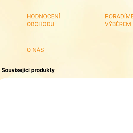
HODNOCENÍ
PORADÍME
OBCHODU
VÝBĚREM
O NÁS
Související produkty
NOVINKA
SKLADEM
SKLADEM
(>5 KS)
(2 KS)