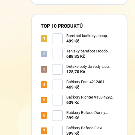
TOP 10 PRODUKTŮ
Barefoot bačkory Jonap
Home New fialová kočička
499 Kč
Tenisky barefoot Froddo
G1700440-17 Mint
688,35 Kč
Dětské boty do vody Lico
430124 růžové
128,70 Kč
Bačkory Fare 4212481
469 Kč
Bačkory Richter 9150 4292
1411
639 Kč
Bačkory Befado Danny
974Y598N
399 Kč
Bačkory Befado Flexi
627P023
399 Kč