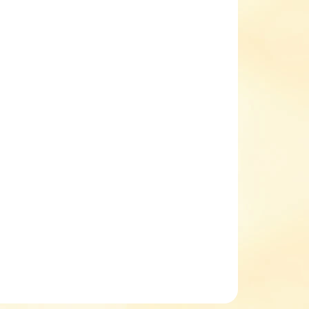
EME DORUČIT DO:
ZVOLTE VARIANTU
NOSTI DORUČENÍ
−
+
Přidat do košíku
ké sandály Ponte DA05-5-1422A
celokožené sandále
zapínání na dva suché zipy
uzavřená špička
tvarovaná kožená stélka
pevný opatek
SUPINACE
ILNÍ INFORMACE
ZEPTAT SE