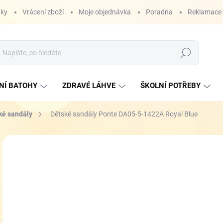
nky
Vrácení zboží
Moje objednávka
Poradna
Reklamace
Hledat
NÍ BATOHY
ZDRAVÉ LÁHVE
ŠKOLNÍ POTŘEBY
ké sandály
Dětské sandály Ponte DA05-5-1422A Royal Blue
ZNAČKA:
PONTE
od
Měr
ZVO
cena
VEL