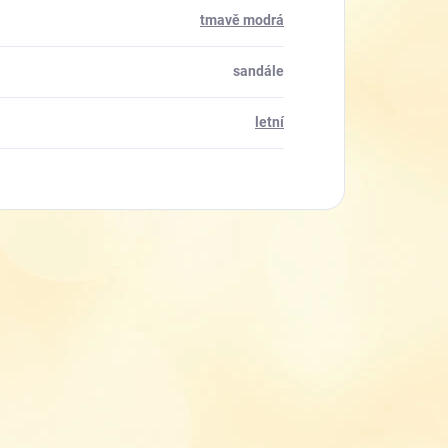
tmavě modrá
sandále
letní