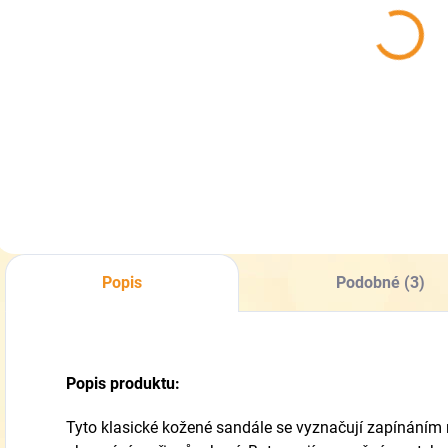
Collonil
Pedag Leather
CARBON PRO
Conditioner -
400 ml - akce
Hloubkově
33% zdarma -
vyživující
319 Kč
339 Kč
Impregnace na
kondicionér
boty
Do košíku
Do košíku
Popis
Podobné (3)
Popis produktu:
Tyto klasické kožené sandále se vyznačují zapínáním n