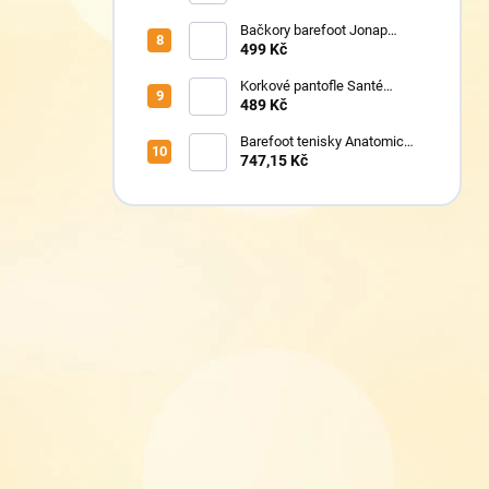
Bačkory barefoot Jonap
Home New Police
499 Kč
Korkové pantofle Santé
VN/326 černá
489 Kč
Barefoot tenisky Anatomic
1N07 modré
747,15 Kč