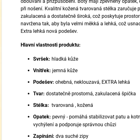
obouvání a přizpůsobení. Boty mají zpevněný opatek, co
při nošení. Kvalitní kožená tvarovaná stélka zaručuje p
zakulacená a dostatečně široká, což poskytuje prostor
navržena tak, aby byla velmi měkká a lehká, což usn
Extra lehká nová podešev.
Hlavní vlastnosti produktu:
Svršek:
hladká kůže
Vnitřek:
jemná kůže
Podešev:
ohebná, neklouzavá, EXTRA lehká
Tvar:
dostatečně prostorná, zakulacená špička
Stélka:
tvarovaná , kožená
Opatek:
pevný - pomáhá stabilizovat patu a kotn
vychýlení a podporuje správnou chůzi
Zapínání:
dva suché zipy