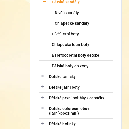
í
Dětské sandály
p
Dívčí sandály
a
n
Chlapecké sandály
e
l
Dívčí letní boty
Chlapecké letní boty
Barefoot letní boty dětské
Dětské boty do vody
Dětské tenisky
Dětské jarní boty
Dětské první botičky / capáčky
Dětská celoroční obuv
(jarní/podzimní)
Dětské holinky