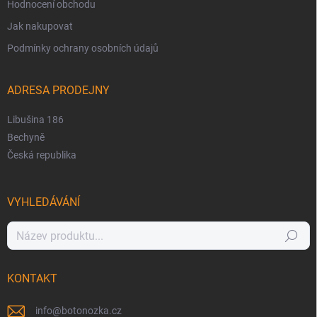
Hodnocení obchodu
Jak nakupovat
Podmínky ochrany osobních údajů
ADRESA PRODEJNY
Libušina 186
Bechyně
Česká republika
VYHLEDÁVÁNÍ
Hledat
KONTAKT
info
@
botonozka.cz