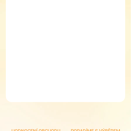
BARVA
růžová tmavá
růžová světlá 700
FLOPPY
šedomodrá 2178
tyrkys 571
zelená
MŮŽEME DORUČIT DO:
ZVOLTE VARIANTU
MOŽNOSTI DORUČENÍ
−
+
Přidat do košíku
Flexibilní krytka pro Zdravou lahev
DETAILNÍ INFORMACE
ZEPTAT SE