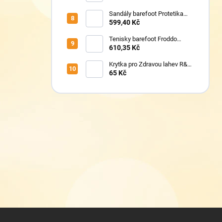
Sandály barefoot Protetika
TAFI pink uni
599,40 Kč
Tenisky barefoot Froddo
G1700440-5 Blue Electric
610,35 Kč
Krytka pro Zdravou lahev R&B
Floppy
65 Kč
Z