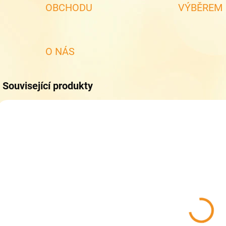
OBCHODU
VÝBĚREM
O NÁS
Související produkty
SKLADEM
SKLADEM
(1 KS)
(1 KS)
Dětské sandály
Dětské sandály
D
Keen Seacamp
Keen Seacamp
CNX
CNX