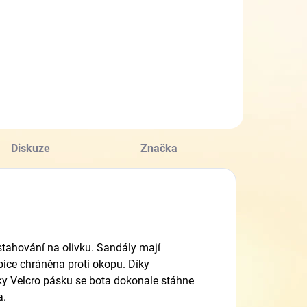
1028841/1028850
1 274,25 Kč
Detail
Diskuze
Značka
tahování na olivku. Sandály mají
ice chráněna proti okopu. Díky
y Velcro pásku se bota dokonale stáhne
a.