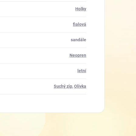
Holky
fialová
sandále
Neopren
letní
Suchý zip
,
Olivka