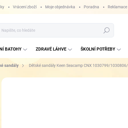
nky
Vrácení zboží
Moje objednávka
Poradna
Reklamace
Hledat
NÍ BATOHY
ZDRAVÉ LÁHVE
ŠKOLNÍ POTŘEBY
ké sandály
Dětské sandály Keen Seacamp CNX 1030799/1030806
ZNAČKA:
KEEN
1 
Měr
ZVO
cena
VEL