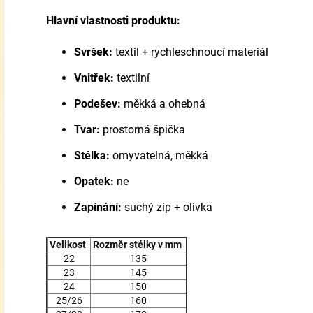
Hlavní vlastnosti produktu:
Svršek:
textil + rychleschnoucí materiál
Vnitřek:
textilní
Podešev:
měkká a ohebná
Tvar:
prostorná špička
Stélka:
omyvatelná, měkká
Opatek:
ne
Zapínání:
suchý zip + olivka
Velikost
Rozměr stélky v mm
22
135
23
145
24
150
25/26
160