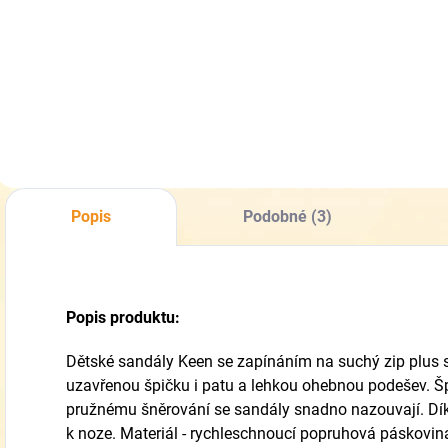
1030767/1030768
1030802/1030815
1 189,30 Kč
1 189,30 Kč
Detail
Detail
Popis
Podobné (3)
Popis produktu:
Dětské sandály Keen se zapínáním na suchý zip plus s
uzavřenou špičku i patu a lehkou ohebnou podešev. Šp
pružnému šněrování se sandály snadno nazouvají. Dík
k noze. Materiál - rychleschnoucí popruhová páskovin