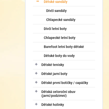
í
Dětské sandály
p
Dívčí sandály
a
n
Chlapecké sandály
e
l
Dívčí letní boty
Chlapecké letní boty
Barefoot letní boty dětské
Dětské boty do vody
Dětské tenisky
Dětské jarní boty
Dětské první botičky / capáčky
Dětská celoroční obuv
(jarní/podzimní)
Dětské holinky