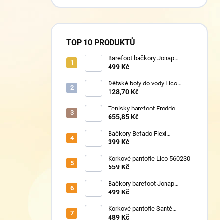
TOP 10 PRODUKTŮ
Barefoot bačkory Jonap
Home New fialová kočička
499 Kč
Dětské boty do vody Lico
430124 růžové
128,70 Kč
Tenisky barefoot Froddo
G1700440-17 Mint
655,85 Kč
Bačkory Befado Flexi
627P023
399 Kč
Korkové pantofle Lico 560230
559 Kč
Bačkory barefoot Jonap
Home New Police
499 Kč
Korkové pantofle Santé
VN/326 černá
489 Kč