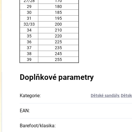
27/28
170
29
180
30
185
31
195
32/33
200
34
210
35
220
36
225
37
235
38
245
39
255
Doplňkové parametry
Kategorie
:
Dětské sandály
,
Dětsk
EAN
:
Barefoot/klasika
: