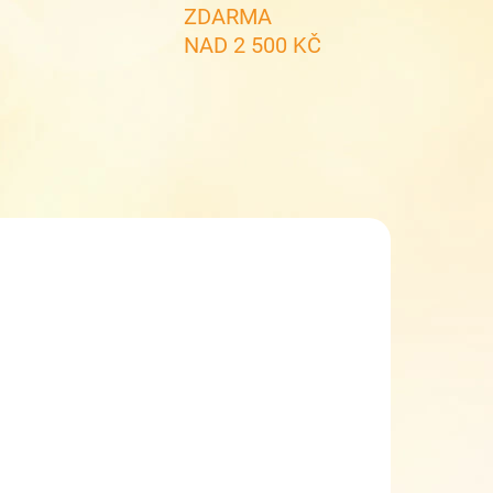
ZDARMA
NAD 2 500 KČ
SKLADEM
(1 KS)
ětské sandály
Keen Seacamp
CNX