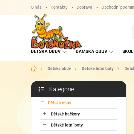
Přejít
O nás
Kontakty
Doprava
Obchodní podmí
na
obsah
DĚTSKÁ OBUV
DÁMSKÁ OBUV
ŠKOL
Domů
Dětská obuv
Dětské letní boty
Děts
P
Kategorie
o
Přeskočit
s
kategorie
t
Dětská obuv
r
Dětské bačkory
a
n
Dětské letní boty
n