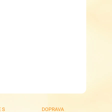
EME DORUČIT DO:
ZVOLTE VARIANTU
NOSTI DORUČENÍ
−
+
Přidat do košíku
dály Keen Seacamp CNX 1030799, 1030806 a 1030818
ies/Marina
páskové outdoorové sandále
zapínání suchý zip + olivka
uzavřená špička a pata
ILNÍ INFORMACE
ZEPTAT SE
 S
DOPRAVA