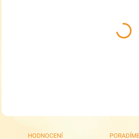
MŮŽ
MOŽ
San
Dais
DETA
HODNOCENÍ
PORADÍME