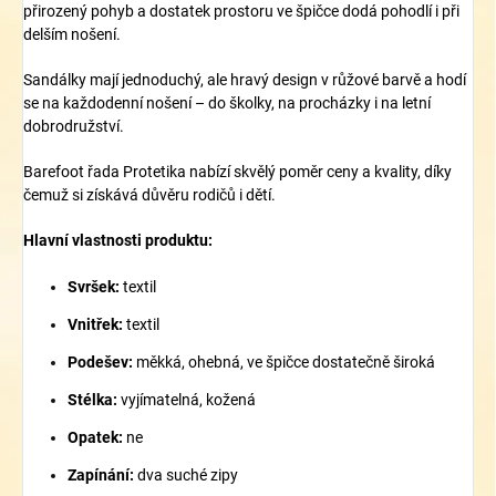
přirozený pohyb a dostatek prostoru ve špičce dodá pohodlí i při
delším nošení.
Sandálky mají jednoduchý, ale hravý design v růžové barvě a hodí
se na každodenní nošení – do školky, na procházky i na letní
dobrodružství.
Barefoot řada Protetika nabízí skvělý poměr ceny a kvality, díky
čemuž si získává důvěru rodičů i dětí.
Hlavní vlastnosti produktu:
Svršek:
textil
Vnitřek:
textil
Podešev:
měkká, ohebná, ve špičce dostatečně široká
Stélka:
vyjímatelná, kožená
Opatek:
ne
Zapínání:
dva suché zipy