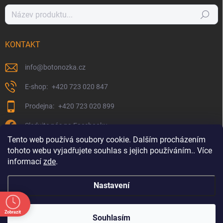
Hledat
KONTAKT
info
@
botonozka.cz
+420 723 020 847
+420 723 020 899
Sledujte nás na Facebooku
Tento web používá soubory cookie. Dalším procházením
tohoto webu vyjadřujete souhlas s jejich používáním.. Více
informací
zde
.
Nastavení
Zobrazit
Copyright 2026
Botonozka.cz
. Všechna práva vyhrazena.
Souhlasím