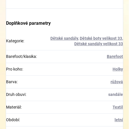
Doplňkové parametry
Dětské sandály
,
Dětské boty velikost 33
,
Kategorie
:
Dětské sandály velikost 33
Barefoot/klasika
:
Barefoot
Pro koho
:
Holky
Barva
:
růžová
Druh obuvi
:
sandále
Materiál
:
Textil
Období
:
letní