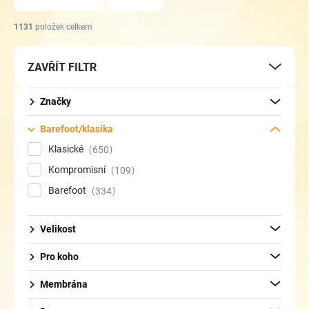
n
í
1131
položek celkem
p
r
ZAVŘÍT FILTR
o
d
u
Značky
k
t
Barefoot/klasika
ů
Klasické
650
Kompromisní
109
Barefoot
334
Velikost
Pro koho
Membrána