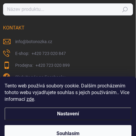
Hledat
KONTAKT
info
@
botonozka.cz
+420 723 020 847
+420 723 020 899
Sledujte nás na Facebooku
Tento web používá soubory cookie. Dalším procházením
tohoto webu vyjadřujete souhlas s jejich používáním.. Více
informací
zde
.
Nastavení
Copyright 2026
Botonozka.cz
. Všechna práva vyhrazena.
Souhlasím