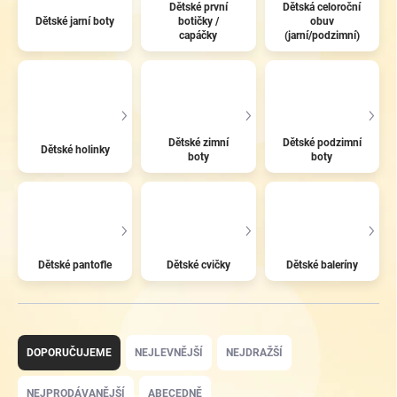
Dětské první
Dětská celoroční
Dětské jarní boty
botičky /
obuv
capáčky
(jarní/podzimní)
Dětské zimní
Dětské podzimní
Dětské holinky
boty
boty
Dětské pantofle
Dětské cvičky
Dětské baleríny
Ř
a
DOPORUČUJEME
NEJLEVNĚJŠÍ
NEJDRAŽŠÍ
z
e
NEJPRODÁVANĚJŠÍ
ABECEDNĚ