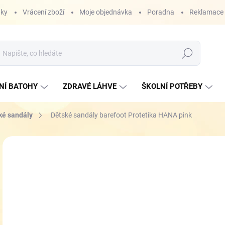
nky
Vrácení zboží
Moje objednávka
Poradna
Reklamace
Hledat
NÍ BATOHY
ZDRAVÉ LÁHVE
ŠKOLNÍ POTŘEBY
ké sandály
Dětské sandály barefoot Protetika HANA pink
ZNAČKA:
PROTETIKA
od
Měr
ZVO
cena
VEL