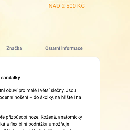
NAD 2 500 KČ
Značka
Ostatní informace
í sandálky
ní obuví pro malé i větší slečny. Jsou
denní nošení – do školky, na hřiště i na
ře přizpůsobí noze. Kožená, anatomicky
nká a flexibilní podrážka umožňuje