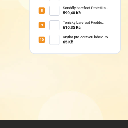
Sandály barefoot Protetika
TAFI pink uni
599,40 Kč
Tenisky barefoot Froddo
G1700440-5 Blue Electric
610,35 Kč
Krytka pro Zdravou lahev R&B
Floppy
65 Kč
Z