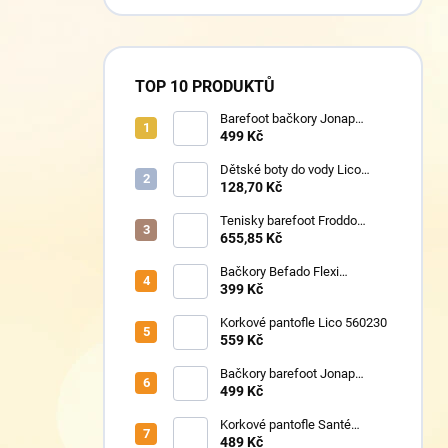
TOP 10 PRODUKTŮ
Barefoot bačkory Jonap
Home New fialová kočička
499 Kč
Dětské boty do vody Lico
430124 růžové
128,70 Kč
Tenisky barefoot Froddo
G1700440-17 Mint
655,85 Kč
Bačkory Befado Flexi
627P023
399 Kč
Korkové pantofle Lico 560230
559 Kč
Bačkory barefoot Jonap
Home New Police
499 Kč
Korkové pantofle Santé
VN/326 černá
489 Kč