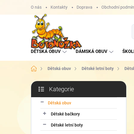
Přejít
O nás
Kontakty
Doprava
Obchodní podmí
na
obsah
DĚTSKÁ OBUV
DÁMSKÁ OBUV
ŠKOL
Domů
Dětská obuv
Dětské letní boty
Děts
P
Kategorie
o
Přeskočit
s
kategorie
t
Dětská obuv
r
Dětské bačkory
a
n
Dětské letní boty
n