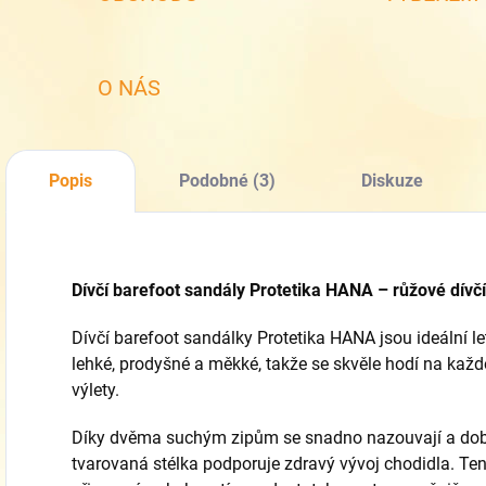
O NÁS
Popis
Podobné (3)
Diskuze
Dívčí barefoot sandály Protetika HANA – růžové dívč
Dívčí barefoot sandálky Protetika HANA jsou ideální let
lehké, prodyšné a měkké, takže se skvěle hodí na každo
výlety.
Díky dvěma suchým zipům se snadno nazouvají a dob
tvarovaná stélka podporuje zdravý vývoj chodidla. Te