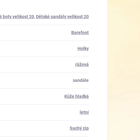
é boty velikost 20
,
Dětské sandály velikost 20
Barefoot
Holky
růžová
sandále
Kůže hladká
letní
Suchý zip