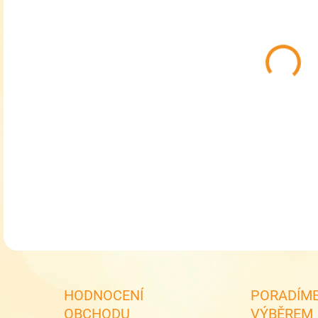
MŮŽ
MOŽ
Děts
DETA
HODNOCENÍ
PORADÍME
OBCHODU
VÝBĚREM