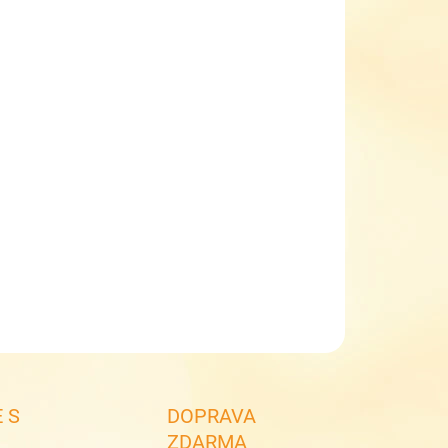
EME DORUČIT DO:
ZVOLTE VARIANTU
NOSTI DORUČENÍ
−
+
Přidat do košíku
ké kožené sandálky barefoot protetika HANA pink
dívčí páskové sandálky
dva suché zipy
krytá špička i pata
ILNÍ INFORMACE
ZEPTAT SE
 S
DOPRAVA
ZDARMA