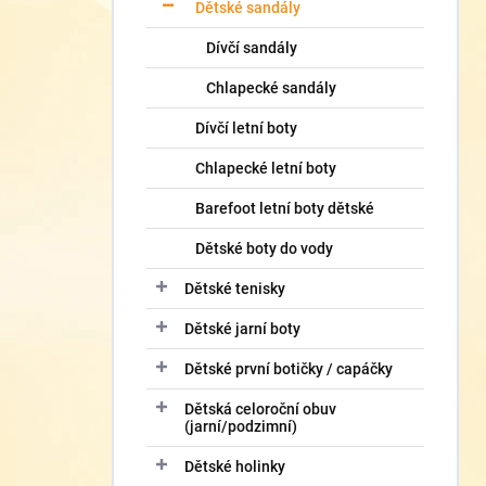
í
Dětské sandály
p
Dívčí sandály
a
n
Chlapecké sandály
e
l
Dívčí letní boty
Chlapecké letní boty
Barefoot letní boty dětské
Dětské boty do vody
Dětské tenisky
Dětské jarní boty
Dětské první botičky / capáčky
Dětská celoroční obuv
(jarní/podzimní)
Dětské holinky