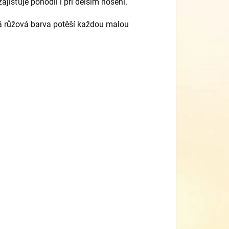
jišťuje pohodlí i při delším nošení.
ná růžová barva potěší každou malou