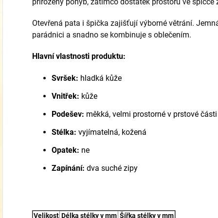
přirozený pohyb, zatímco dostatek prostoru ve špičce za
Otevřená pata i špička zajišťují výborné větrání. Jem
parádnici a snadno se kombinuje s oblečením.
Hlavní vlastnosti produktu:
Svršek:
hladká kůže
Vnitřek:
kůže
Podešev:
měkká, velmi prostorné v prstové části
Stélka:
vyjímatelná, kožená
Opatek:
ne
Zapínání:
dva suché zipy
Velikost
Délka stélky v mm
Šířka stélky v mm