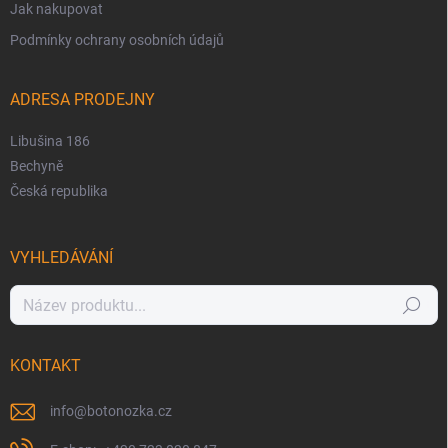
Jak nakupovat
Podmínky ochrany osobních údajů
ADRESA PRODEJNY
Libušina 186
Bechyně
Česká republika
VYHLEDÁVÁNÍ
Hledat
KONTAKT
info
@
botonozka.cz