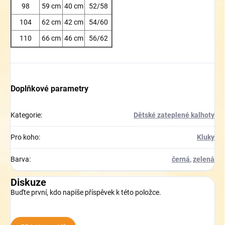
98
59 cm
40 cm
52/58
104
62 cm
42 cm
54/60
110
66 cm
46 cm
56/62
Doplňkové parametry
Kategorie
:
Dětské zateplené kalhoty
Pro koho
:
Kluky
Barva
:
černá
,
zelená
Diskuze
Buďte první, kdo napíše příspěvek k této položce.