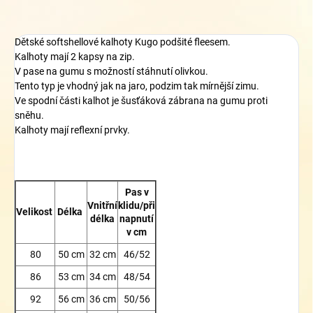
Dětské softshellové kalhoty Kugo podšité fleesem.
Kalhoty mají 2 kapsy na zip.
V pase na gumu s možností stáhnutí olivkou.
Tento typ je vhodný jak na jaro, podzim tak mírnější zimu.
Ve spodní části kalhot je šusťáková zábrana na gumu proti
sněhu.
Kalhoty mají reflexní prvky.
Pas v
Vnitřní
klidu/při
Velikost
Délka
délka
napnutí
v cm
80
50 cm
32 cm
46/52
86
53 cm
34 cm
48/54
92
56 cm
36 cm
50/56