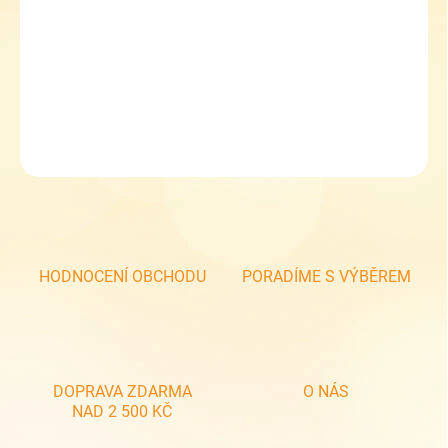
−
+
Přidat do košíku
Dětské softshellové kalhoty Kugo černé - zelený lem, zateplené.
DETAILNÍ INFORMACE
ZEPTAT SE
HODNOCENÍ OBCHODU
PORADÍME S VÝBĚREM
DOPRAVA ZDARMA
O NÁS
NAD 2 500 KČ