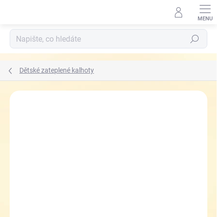
Přejít
na
obsah
Hledat
Dětské zateplené kalhoty
ZNAČKA:
KUGO