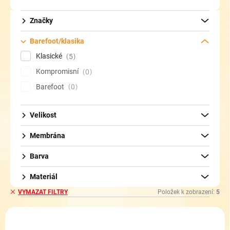
d
u
Značky
k
t
Barefoot/klasika
ů
Klasické
5
Kompromisní
0
Barefoot
0
Velikost
Membrána
Barva
Materiál
Položek k zobrazení:
5
VYMAZAT FILTRY
V
ý