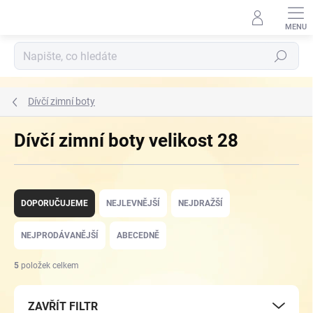
Přejít
na
obsah
Hledat
Dívčí zimní boty
Dívčí zimní boty velikost 28
Ř
a
DOPORUČUJEME
NEJLEVNĚJŠÍ
NEJDRAŽŠÍ
z
e
NEJPRODÁVANĚJŠÍ
ABECEDNĚ
n
í
5
položek celkem
p
r
ZAVŘÍT FILTR
o