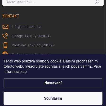
Hledat
KONTAKT
info
@
botonozka.cz
+420 723 020 847
+420 723 020 899
Sledujte nás na Facebooku
Tento web používá soubory cookie. Dalším procházením
tohoto webu vyjadřujete souhlas s jejich používáním.. Více
informací
zde
.
Nastavení
Copyright 2026
Botonozka.cz
. Všechna práva vyhrazena.
Souhlasím