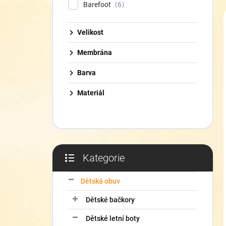
í
Barefoot
6
p
a
Velikost
n
e
Membrána
l
Barva
Materiál
Kategorie
Přeskočit
kategorie
Dětská obuv
Dětské bačkory
Dětské letní boty