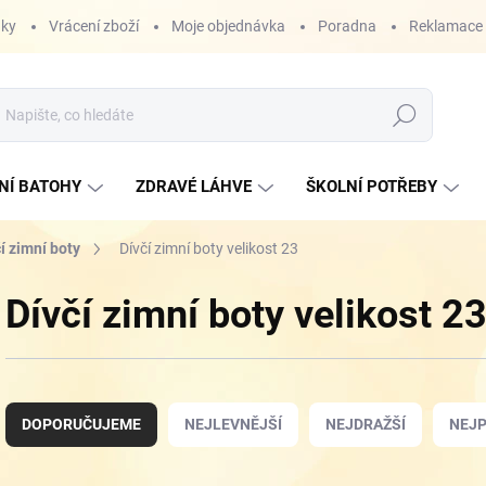
nky
Vrácení zboží
Moje objednávka
Poradna
Reklamace
Hledat
NÍ BATOHY
ZDRAVÉ LÁHVE
ŠKOLNÍ POTŘEBY
í zimní boty
Dívčí zimní boty velikost 23
Dívčí zimní boty velikost 2
Ř
a
DOPORUČUJEME
NEJLEVNĚJŠÍ
NEJDRAŽŠÍ
NEJP
z
e