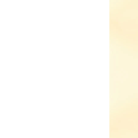
2150 2291 7411
1 319 Kč
od
etail
Detail
KLADEM
SKLADEM