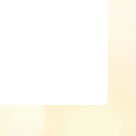
KLADEM
SKLADEM
(1 KS)
(1 KS)
y
Dětské zimní boty
vá
barefoot FRODDO
ránou
G3160205-9 Blue+ s
membránou
1 779 Kč
etail
Detail