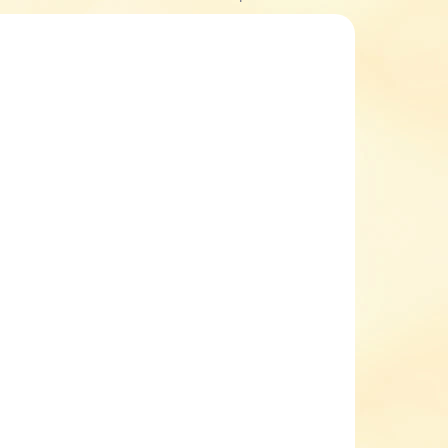
KLADEM
SKLADEM
(1 KS)
(1 KS)
 s
Dětské zimní boty
hi
barefoot FRODDO s
3
membránou
G3160247-7
1 899 Kč
etail
Detail