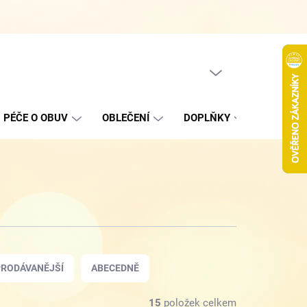
Hodnocení obchodu
Jak nakupovat
Podmínky ochrany oso
PRÁZDNÝ KOŠÍK
NÁKUPNÍ
KOŠÍK
PÉČE O OBUV
OBLEČENÍ
DOPLŇKY
VÝPROD
3
RODÁVANĚJŠÍ
ABECEDNĚ
15
položek celkem