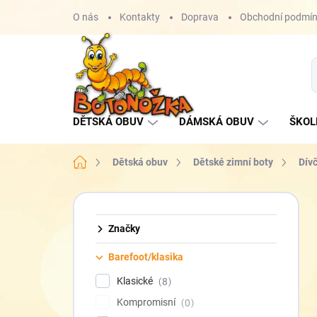
Přejít
O nás
Kontakty
Doprava
Obchodní podmí
na
obsah
DĚTSKÁ OBUV
DÁMSKÁ OBUV
ŠKOL
Domů
Dětská obuv
Dětské zimní boty
Dívč
P
o
s
Značky
t
Barefoot/klasika
r
a
Klasické
8
n
Kompromisní
0
n