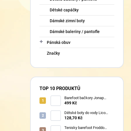
Dětské capáčky
Dámské zimní boty
Dámské baleríny / pantofle
Pánská obuv
Značky
TOP 10 PRODUKTŮ
Barefoot bačkory Jonap
Home New fialová kočička
499 Kč
Dětské boty do vody Lico
430124 růžové
128,70 Kč
Tenisky barefoot Froddo