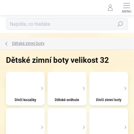
Přejít
na
obsah
Hledat
Dětské zimní boty
Dětské zimní boty velikost 32
Dívčí kozačky
Dětské sněhule
Dívčí zimní boty