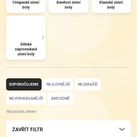
Chlapecké zimní
Barefoot zimní
Klasické zimní
boty
boty
boty
Dětské
nepromokavé
zimní boty
Ř
a
DOPORUČUJEME
NEJLEVNĚJŠÍ
NEJDRAŽŠÍ
z
e
NEJPRODÁVANĚJŠÍ
ABECEDNĚ
n
í
10
položek celkem
p
r
ZAVŘÍT FILTR
o