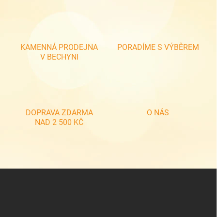
l
á
d
a
c
KAMENNÁ PRODEJNA
PORADÍME S VÝBĚREM
í
V BECHYNI
p
r
v
k
y
v
DOPRAVA ZDARMA
O NÁS
ý
NAD 2 500 KČ
p
i
s
u
Z
á
p
a
t