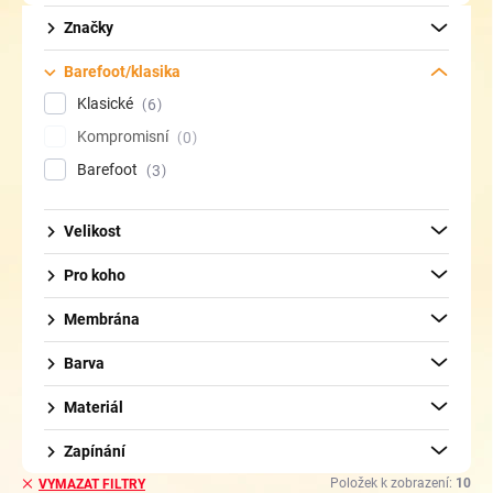
d
u
Značky
k
t
Barefoot/klasika
ů
Klasické
6
Kompromisní
0
Barefoot
3
Velikost
Pro koho
Membrána
Barva
Materiál
Zapínání
Položek k zobrazení:
10
VYMAZAT FILTRY