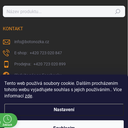
Hledat
KONTAKT
info
@
botonozka.cz
+420 723 020 847
+420 723 020 899
Sledujte nás na Facebooku
Tento web používá soubory cookie. Dalším procházením
tohoto webu vyjadřujete souhlas s jejich používáním.. Více
informací
zde
.
Nastavení
0
Zobrazit
Copyright 2026
Botonozka.cz
. Všechna práva vyhrazena.