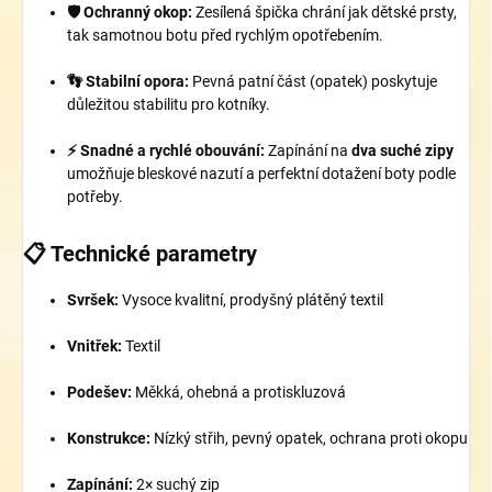
🛡️ Ochranný okop:
Zesílená špička chrání jak dětské prsty,
tak samotnou botu před rychlým opotřebením.
👣 Stabilní opora:
Pevná patní část (opatek) poskytuje
důležitou stabilitu pro kotníky.
⚡ Snadné a rychlé obouvání:
Zapínání na
dva suché zipy
umožňuje bleskové nazutí a perfektní dotažení boty podle
potřeby.
📋 Technické parametry
Svršek:
Vysoce kvalitní, prodyšný plátěný textil
Vnitřek:
Textil
Podešev:
Měkká, ohebná a protiskluzová
Konstrukce:
Nízký střih, pevný opatek, ochrana proti okopu
Zapínání:
2× suchý zip