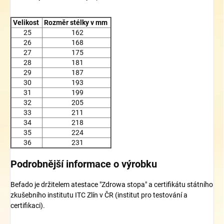
Velikost
Rozměr stélky v mm
25
162
26
168
27
175
28
181
29
187
30
193
31
199
32
205
33
211
34
218
35
224
36
231
Podrobnější informace o výrobku
Befado je držitelem atestace "Zdrowa stopa" a certifikátu státního
zkušebního institutu ITC Zlín v ČR (institut pro testování a
certifikaci).