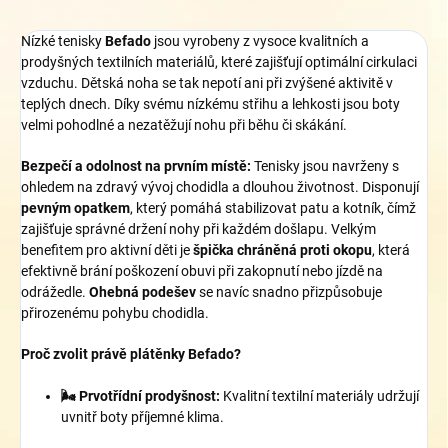
Nízké tenisky
Befado
jsou vyrobeny z vysoce kvalitních a
prodyšných textilních materiálů, které zajišťují optimální cirkulaci
vzduchu. Dětská noha se tak nepotí ani při zvýšené aktivitě v
teplých dnech. Díky svému nízkému střihu a lehkosti jsou boty
velmi pohodlné a nezatěžují nohu při běhu či skákání.
Bezpečí a odolnost na prvním místě:
Tenisky jsou navrženy s
ohledem na zdravý vývoj chodidla a dlouhou životnost. Disponují
pevným opatkem
, který pomáhá stabilizovat patu a kotník, čímž
zajišťuje správné držení nohy při každém došlapu. Velkým
benefitem pro aktivní děti je
špička chráněná proti okopu
, která
efektivně brání poškození obuvi při zakopnutí nebo jízdě na
odrážedle.
Ohebná podešev
se navíc snadno přizpůsobuje
přirozenému pohybu chodidla.
Proč zvolit právě plátěnky Befado?
🌬️ Prvotřídní prodyšnost:
Kvalitní textilní materiály udržují
uvnitř boty příjemné klima.