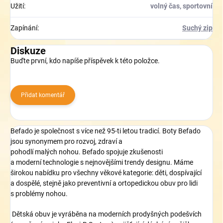
Užití
:
volný čas, sportovní
Zapínání
:
Suchý zip
Diskuze
Buďte první, kdo napíše příspěvek k této položce.
Přidat komentář
Befado je společnost
s více než
95-
ti letou tradicí.
B
oty Befado
jsou synonymem pro
rozvoj,
zdraví a
pohodlí
malých
nohou.
Befado spojuje zkušenosti
a
moderní
technologie
s nejnovějšími
trendy
designu.
Máme
širokou
nabídku
pro všechny věkové kategorie
: děti,
dospívající
a
dospělé
, stejně jako
preventivní a
ortopedickou obuv
pro lidi
s
problémy nohou.
Dětská obuv je vyráběna na moderních prodyšných podešvích