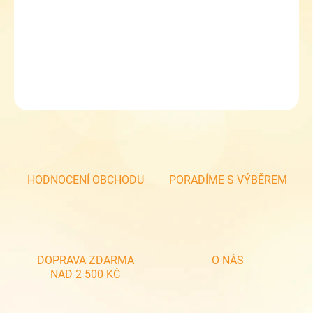
Chlapecké tenisky Befado 672x076
DETAILNÍ INFORMACE
ZEPTAT SE
HODNOCENÍ OBCHODU
PORADÍME S VÝBĚREM
DOPRAVA ZDARMA
O NÁS
NAD 2 500 KČ