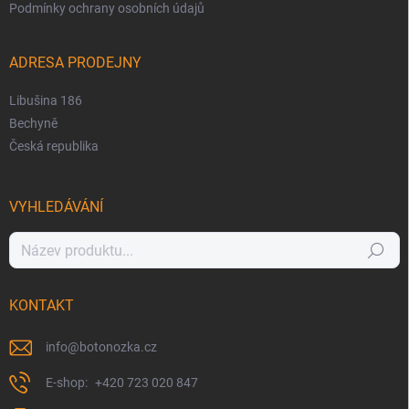
Podmínky ochrany osobních údajů
ADRESA PRODEJNY
Libušina 186
Bechyně
Česká republika
VYHLEDÁVÁNÍ
Hledat
KONTAKT
info
@
botonozka.cz
+420 723 020 847