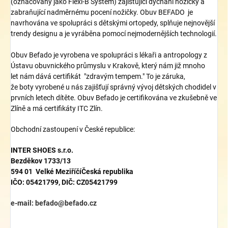
(označovány jako Flexi-B System) zajišťující dýchání nožičky a
zabraňující nadměrnému pocení nožičky. Obuv BEFADO je
navrhována ve spolupráci s dětskými ortopedy, splňuje nejnovější
trendy designu a je vyráběna pomocí nejmodernějších technologií.
Obuv Befado
je vyrobena
ve spolupráci
s lékaři
a
antropolog
y
z
Ústavu
obuvnického průmyslu
v Krakově
, který nám již
mnoho
let
nám dává
certifikát
"
zdravým tempem
."
To je
záruka,
že
boty
vyrobené
u nás
zajišťují správný vývoj
dětských chodidel
v
prvních letech
dítěte
. Obuv Befado je certifikována ve zkušebně ve
Zlíně a má certifikáty ITC Zlín.
Obchodní zastoupení v České republice:
INTER
SHOES s.r.o.
Bezděkov
1733/13
594 01 Velké Meziříčí
Česká republika
IČO: 05421799, DIČ: CZ05421799
mail
e-mail: befado
@
befado.cz