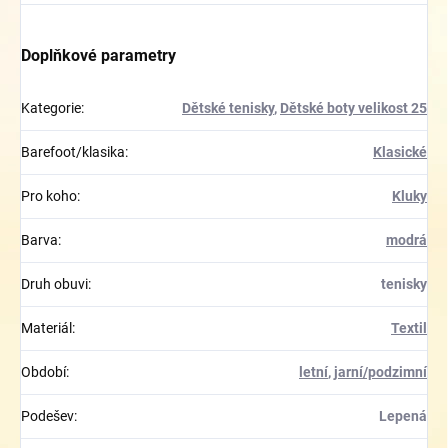
Doplňkové parametry
Kategorie
:
Dětské tenisky
,
Dětské boty velikost 25
Barefoot/klasika
:
Klasické
Pro koho
:
Kluky
Barva
:
modrá
Druh obuvi
:
tenisky
Materiál
:
Textil
Období
:
letní
,
jarní/podzimní
Podešev
:
Lepená