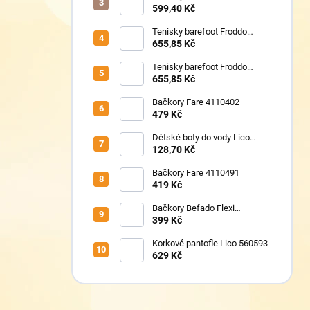
TAFI pink uni
599,40 Kč
Tenisky barefoot Froddo
G1700440-17 Mint
655,85 Kč
Tenisky barefoot Froddo
G1700440-8 Grey+
655,85 Kč
Bačkory Fare 4110402
479 Kč
Dětské boty do vody Lico
430124 růžové
128,70 Kč
Bačkory Fare 4110491
419 Kč
Bačkory Befado Flexi
627P023
399 Kč
Korkové pantofle Lico 560593
629 Kč