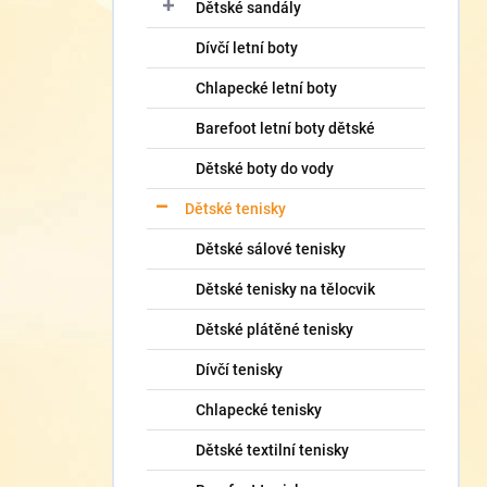
í
Dětské sandály
p
Dívčí letní boty
a
n
Chlapecké letní boty
e
l
Barefoot letní boty dětské
Dětské boty do vody
Dětské tenisky
Dětské sálové tenisky
Dětské tenisky na tělocvik
Dětské plátěné tenisky
Dívčí tenisky
Chlapecké tenisky
Dětské textilní tenisky