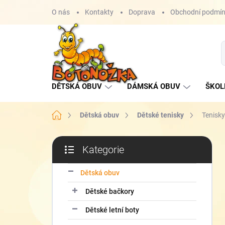
Přejít
O nás
Kontakty
Doprava
Obchodní podmí
na
obsah
DĚTSKÁ OBUV
DÁMSKÁ OBUV
ŠKOL
Domů
Dětská obuv
Dětské tenisky
Tenisk
P
Kategorie
o
Přeskočit
s
kategorie
t
Dětská obuv
r
Dětské bačkory
a
n
Dětské letní boty
n