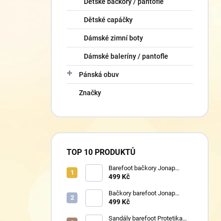
Dětské bačkory / pantofle
Dětské capáčky
Dámské zimní boty
Dámské baleríny / pantofle
Pánská obuv
Značky
TOP 10 PRODUKTŮ
Barefoot bačkory Jonap
Home New fialová kočička
499 Kč
Bačkory barefoot Jonap
Home New Police
499 Kč
Sandály barefoot Protetika