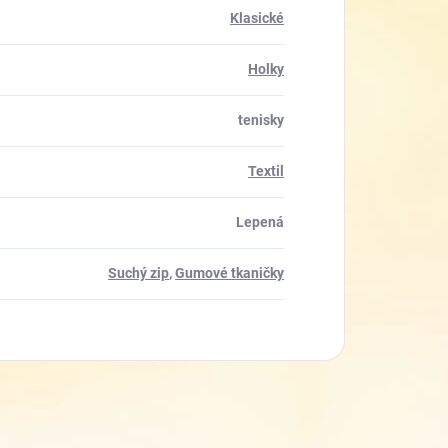
Klasické
Holky
tenisky
Textil
Lepená
Suchý zip
,
Gumové tkaničky