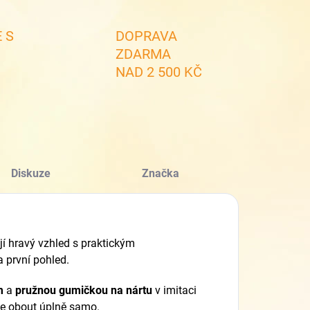
 S
DOPRAVA
ZDARMA
NAD 2 500 KČ
Diskuze
Značka
jí hravý vzhled s praktickým
 první pohled.
m
a
pružnou gumičkou na nártu
v imitaci
dne obout úplně samo.