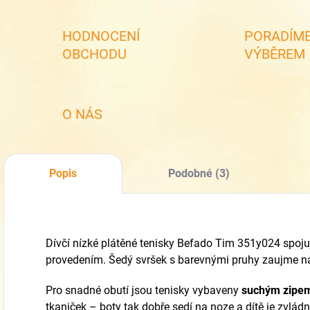
HODNOCENÍ
PORADÍME
OBCHODU
VÝBĚREM
O NÁS
Popis
Podobné (3)
Dívčí nízké plátěné tenisky Befado Tim 351y024 spoju
provedením. Šedý svršek s barevnými pruhy zaujme na
Pro snadné obutí jsou tenisky vybaveny
suchým zipe
tkaniček – boty tak dobře sedí na noze a dítě je zvlá