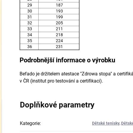
29
187
30
193
31
199
32
205
33
211
34
218
35
224
36
231
Podrobnější informace o výrobku
Befado je držitelem atestace "Zdrowa stopa" a certifiká
v ČR (institut pro testování a certifikaci).
Doplňkové parametry
Kategorie
:
Dětské tenisky
,
Dětské