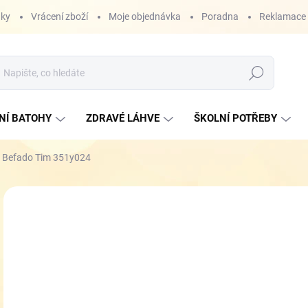
nky
Vrácení zboží
Moje objednávka
Poradna
Reklamace
Hledat
NÍ BATOHY
ZDRAVÉ LÁHVE
ŠKOLNÍ POTŘEBY
y Befado Tim 351y024
ZNAČKA:
BEFADO
NOVINKA
4
Měr
ZVO
cena
VEL