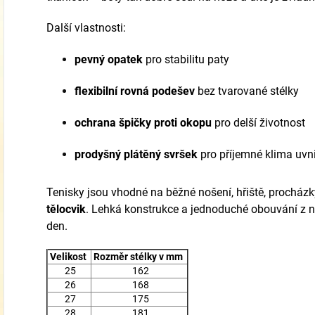
Další vlastnosti:
pevný opatek
pro stabilitu paty
flexibilní rovná podešev
bez tvarované stélky
ochrana špičky proti okopu
pro delší životnost
prodyšný plátěný svršek
pro příjemné klima uvni
Tenisky jsou vhodné na běžné nošení, hřiště, procházk
tělocvik
. Lehká konstrukce a jednoduché obouvání z ni
den.
Velikost
Rozměr stélky v mm
25
162
26
168
27
175
28
181