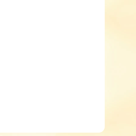
EME DORUČIT DO:
ZVOLTE VARIANTU
NOSTI DORUČENÍ
−
+
Přidat do košíku
í tenisky Befado 351y024
lehké plátěné tenisky pro dívky
oblíbený design s veselými pruhy
vhodné na vnitřní i venkovní aktivity,
zapínání na suchý zip + pružná gumička místo
tkaniček
ILNÍ INFORMACE
ZEPTAT SE