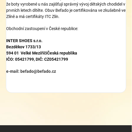
že
boty
vyrobené
u nás
zajišťují správný vývoj
dětských chodidel
v
prvních letech
dítěte
. Obuv Befado je certifikována ve zkušebně ve
Zlíně a má certifikáty ITC Zlín.
Obchodní zastoupení v České republice:
INTER
SHOES s.r.o.
Bezděkov
1733/13
594 01 Velké Meziříčí
Česká republika
IČO: 05421799, DIČ: CZ05421799
mail
e-mail: befado
@
befado.cz
Z