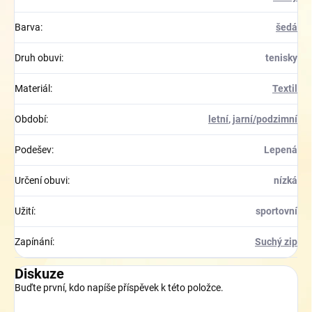
Barva
:
šedá
Druh obuvi
:
tenisky
Materiál
:
Textil
Období
:
letní
,
jarní/podzimní
Podešev
:
Lepená
Určení obuvi
:
nízká
Užití
:
sportovní
Zapínání
:
Suchý zip
Diskuze
Buďte první, kdo napíše příspěvek k této položce.