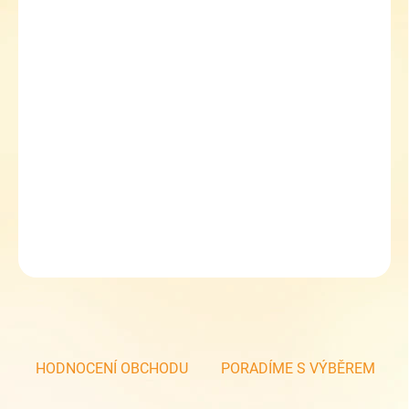
−
+
Přidat do košíku
Chlapecké nízké tenisky Befado Maxi 907p141
plátěné tenisky
zapínání na 2 suché zipy
jednoduchá klasika
DETAILNÍ INFORMACE
ZEPTAT SE
HODNOCENÍ OBCHODU
PORADÍME S VÝBĚREM