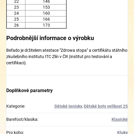
22
146
23
153
24
160
25
166
26
173
Podrobnější informace o výrobku
Befado je držitelem atestace "Zdrowa stopa" a certifikátu státního
zkušebního institutu ITC Zlín v ČR (institut pro testování a
certifikaci).
Doplňkové parametry
Kategorie
:
Dětské tenisky
,
Dětské boty velikost 25
Barefoot/klasika
:
Klasické
Pro koho
:
Kluky