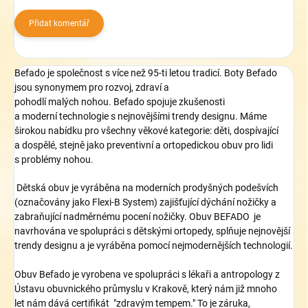
Přidat komentář
Befado je společnost
s více než
95-
ti letou tradicí.
B
oty Befado
jsou synonymem pro
rozvoj,
zdraví a
pohodlí
malých
nohou.
Befado spojuje zkušenosti
a
moderní
technologie
s nejnovějšími
trendy
designu.
Máme
širokou
nabídku
pro všechny věkové kategorie
: děti,
dospívající
a
dospělé
, stejně jako
preventivní a
ortopedickou obuv
pro lidi
s
problémy nohou.
Dětská obuv je vyráběna na moderních prodyšných podešvích
(označovány jako Flexi-B System) zajišťující dýchání nožičky a
zabraňující nadměrnému pocení nožičky. Obuv BEFADO je
navrhována ve spolupráci s dětskými ortopedy, splňuje nejnovější
trendy designu a je vyráběna pomocí nejmodernějších technologií.
Obuv Befado
je vyrobena
ve spolupráci
s lékaři
a
antropolog
y
z
Ústavu
obuvnického průmyslu
v Krakově
, který nám již
mnoho
let
nám dává
certifikát
"
zdravým tempem
."
To je
záruka,