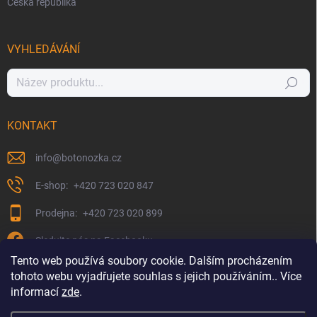
Česká republika
VYHLEDÁVÁNÍ
Hledat
KONTAKT
info
@
botonozka.cz
+420 723 020 847
+420 723 020 899
Sledujte nás na Facebooku
Tento web používá soubory cookie. Dalším procházením
tohoto webu vyjadřujete souhlas s jejich používáním.. Více
informací
zde
.