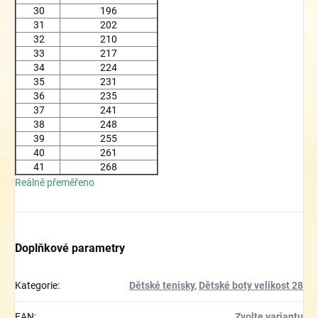
30
196
31
202
32
210
33
217
34
224
35
231
36
235
37
241
38
248
39
255
40
261
41
268
Reálně přeměřeno
Doplňkové parametry
Kategorie
:
Dětské tenisky
,
Dětské boty velikost 28
EAN
:
Zvolte variantu