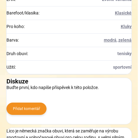
Barefoot/klasika
:
Klasické
Pro koho
:
Kluky
Barva
:
modrá
,
zelená
Druh obuvi
:
tenisky
Užití
:
sportovní
Diskuze
Buďte první, kdo napíše příspěvek k této položce.
Přidat komentář
Lico je německá značka obuvi, která se zaměřuje na výrobu
sportovní a volnočasové obuvi pro celou rodinu, s velmi silným