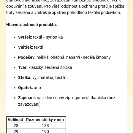
obouvání a zouvání. Pro větší odolnost a ochranu prstů je špička
boty zesílená a vnitřek je opatřen pohodlnou textilní podšívkou.
Hlavní vlastnosti produktu:
Svršek:
textil + syntetika
Vnitřek:
textil
Podešev:
měkká, ohebná, nebarví - nedělá šmouhy
Tvar:
klasický, zesílená špička
Stélka:
vyjímatelná, textilní
Opatek:
ano
Zapínání:
na jeden suchý zip + gumová tkanička (bez
zavazování)
Velikost
Rozměr stélky v mm
28
183
29
190