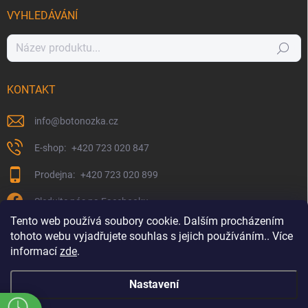
VYHLEDÁVÁNÍ
Hledat
KONTAKT
info
@
botonozka.cz
+420 723 020 847
+420 723 020 899
Sledujte nás na Facebooku
Tento web používá soubory cookie. Dalším procházením
tohoto webu vyjadřujete souhlas s jejich používáním.. Více
informací
zde
.
Nastavení