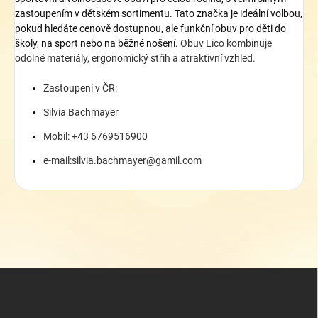
zastoupením v dětském sortimentu
. Tato značka
je ideální volbou,
pokud hledáte cenově dostupnou, ale funkční obuv pro děti do
školy, na sport nebo na běžné nošení.
Obuv Lico kombinuje
odolné materiály, ergonomický střih a atraktivní vzhled.
Zastoupení v ČR:
Silvia Bachmayer
Mobil: +43 6769516900
e-mail:silvia.bachmayer@gamil.com
Z
á
p