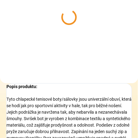
SKLADEM
(1 KS)
Dětské sálovky LICO
Boulder 366154
639 Kč
Detail
Popis produktu:
Tyto chlapecké tenisové boty/sálovky jsou univerzální obuví, která
se hodí jak pro sportovní aktivity v hale, tak pro běžné nošení.
Jejich podrážka je navržena tak, aby nebarvila a nezanechávala
šmouhy. Svršek bot je vyroben z kombinace textilu a syntetického
materiálu, což zajišťuje prodyšnost a odolnost. Podešev z odolné
pryže zaručuje dobrou přilnavost. Zapínání na jeden suchý zip a
gumovou tkaničku (bez zavazování) umožňuje snadné a rychlé