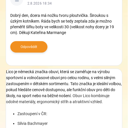
p
2.8.2026 18:34
i
s
Dobrý den, dcera má nožku tvoru ploutvička. Široukou s
úzkým kotníkem. Ráda bych se tedy zeptala zda je možno
d
přeměřit šířku boty ve velikosti 30 (velikost nohy dcery je 19
i
cm). Děkuji Kateřina Marmange
s
k
u
Odpovědět
z
í
Lico je německá značka obuvi, která se zaměřuje na výrobu
sportovní a volnočasové obuvi pro celou rodinu, s velmi silným
zastoupením v dětském sortimentu
. Tato značka
je ideální volbou,
pokud hledáte cenově dostupnou, ale funkční obuv pro děti do
školy, na sport nebo na běžné nošení.
Obuv Lico kombinuje
odolné materiály, ergonomický střih a atraktivní vzhled.
Zastoupení v ČR:
Silvia Bachmayer