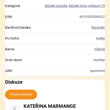
Kategorie
:
Dětské tenisky
,
Dětské boty velikost 29
EAN
:
4019335589537
Barefoot/klasika
:
Klasické
Pro koho
:
Holky
Barva
:
růžová
Druh obuvi
:
tenisky
Užití
:
sportovní
Diskuze
Přidat komentář
V
KATEŘINA MARMANGE
ý