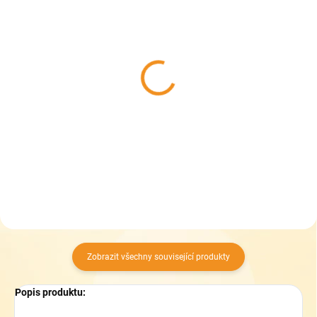
SKLADEM
SKLADEM
(1 KS)
(3 KS)
Dětské sálovky LICO
Dětské sálovky LICO
Racine VS 366357
Active Indoor 360900
639 Kč
599 Kč
od
od
Detail
Detail
Zobrazit všechny související produkty
Popis produktu: