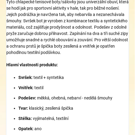
Tyto chlapecké tenisové boty/sálovky jsou univerzální obuví, která
se hodí jak pro sportovní aktivity v hale, tak pro běžné nošení.
Jejich podrážka je navržena tak, aby nebarvila a nezanechávala
šmouhy. Svršek bot je vyroben z kombinace textilu a syntetického
materiálu, což zajišťuje prodyšnost a odolnost. Podešev z odolné
pryže zaručuje dobrou přilnavost. Zapínání na dva a tři suché zipy
umožňuje snadné a rychlé obouvání a zouvání. Pro větší odolnost
a ochranu prstů je špička boty zesílená a vnitřek je opatřen
pohodlnou textilní podšívkou.
Hlavní vlastnosti produktu:
Svršek:
textil + syntetika
Vnitřek:
textil
Podešev:
měkká, ohebná, nebarví - nedělá šmouhy
Tvar:
klasický, zesílená špička
Stélka:
vyjímatelná, textilní
Opatek:
ano