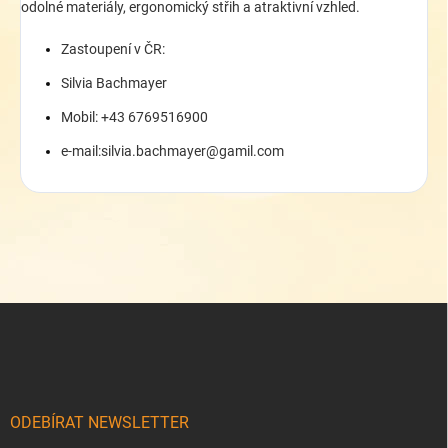
odolné materiály, ergonomický střih a atraktivní vzhled.
Zastoupení v ČR:
Silvia Bachmayer
Mobil: +43 6769516900
e-mail:silvia.bachmayer@gamil.com
Z
á
p
a
t
í
ODEBÍRAT NEWSLETTER