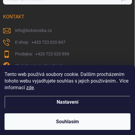
KONTAKT
info
@
botonozka.cz
+420 723 020 847
+420 723 020 899
Sledujte nás na Facebooku
Tento web používá soubory cookie. Dalším procházením
tohoto webu vyjadřujete souhlas s jejich používáním.. Více
informací
zde
.
Nastavení
Copyright 2026
Botonozka.cz
. Všechna práva vyhrazena.
Souhlasím