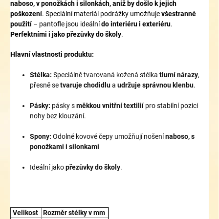
naboso, v ponožkách i silonkách, aniž by došlo k jejich
poškození
. Speciální materiál podrážky umožňuje
všestranné
použití
– pantofle jsou ideální
do interiéru i exteriéru
.
P
erfektními i jako přezůvky do školy
.
Hlavní vlastnosti produktu:
Stélka:
Speciálně tvarovaná kožená stélka
tlumí nárazy
,
přesně se
tvaruje chodidlu
a
udržuje správnou klenbu
.
Pásky:
pásky s
měkkou vnitřní textilií
pro stabilní pozici
nohy bez klouzání.
Spony:
Odolné kovové čepy umožňují nošení
naboso, s
ponožkami i silonkami
Ideální jako
přezůvky do školy
.
Velikost
Rozměr stélky v mm