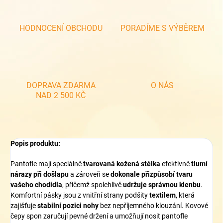
HODNOCENÍ OBCHODU
PORADÍME S VÝBĚREM
DOPRAVA ZDARMA
O NÁS
NAD 2 500 KČ
Popis produktu:
Pantofle mají speciálně
tvarovaná kožená stélka
efektivně
tlumí
nárazy při došlapu
a zároveň se
dokonale přizpůsobí tvaru
vašeho chodidla
, přičemž spolehlivě
udržuje správnou klenbu
.
Komfortní pásky jsou z vnitřní strany podšity
textilem
, která
zajišťuje
stabilní pozici nohy
bez nepříjemného klouzání. Kovové
čepy spon zaručují pevné držení a umožňují nosit pantofle