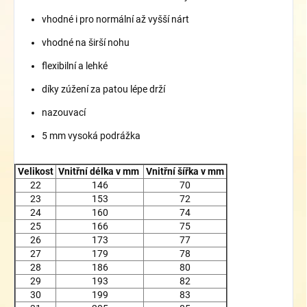
vhodné i pro normální až vyšší nárt
vhodné na širší nohu
flexibilní a lehké
díky zúžení za patou lépe drží
nazouvací
5 mm vysoká podrážka
Velikost
Vnitřní délka v mm
Vnitřní šířka v mm
22
146
70
23
153
72
24
160
74
25
166
75
26
173
77
27
179
78
28
186
80
29
193
82
30
199
83