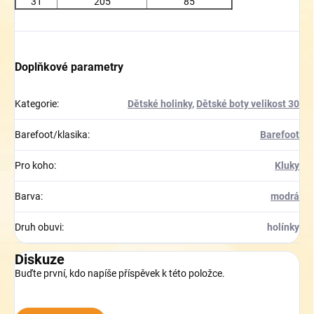
31
205
85
Doplňkové parametry
Kategorie
:
Dětské holinky
,
Dětské boty velikost 30
Barefoot/klasika
:
Barefoot
Pro koho
:
Kluky
Barva
:
modrá
Druh obuvi
:
holínky
Diskuze
Buďte první, kdo napíše příspěvek k této položce.