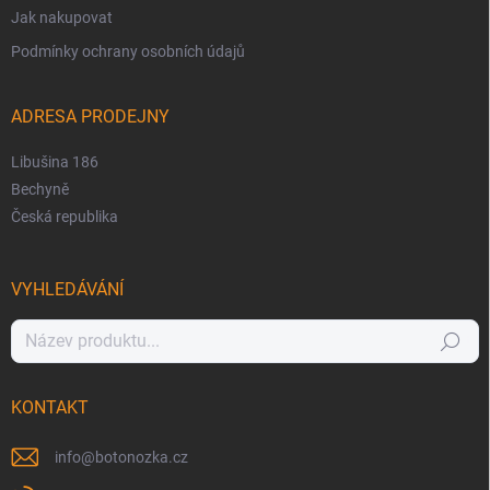
Jak nakupovat
Podmínky ochrany osobních údajů
ADRESA PRODEJNY
Libušina 186
Bechyně
Česká republika
VYHLEDÁVÁNÍ
Hledat
KONTAKT
info
@
botonozka.cz