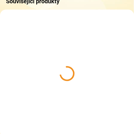
Související produkty
SKLADEM
SKLADEM
(1 KS)
(1 KS)
Dětské barefoot holinky
Dětské barefoot holinky
Crave Monsoon růžové
Crave Monsoon žluté
749 Kč
749 Kč
Detail
Detail