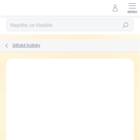
Přejít
na
obsah
Hledat
Dětské holinky