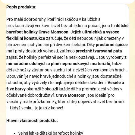
Popis produktu:
Pro malé dobrodruhy, kteří rádi skáčou v kalužích a
prozkoumávají venkovní svět bez ohledu na počasí, jsou tu
dětské
barefoot holinky Crave Monsoon
. Jejich
ultralehká a vysoce
flexibilní konstrukce
zaručuje, že děti nebudou nijak omezeny v
přirozeném pohybu ani při divokém běhání. Díky
prostorné špičce
mají prsty dostatek volnosti, zatímco
precizně tvarovaná pata
zajistí, že holínky perfektně sedí a nesklouzávají. Jsou vyrobeny z
mimořádně odolných a plně nepromokavých materiálů
, takže
dětské nožky zůstanou v suchu i při největších venkovních hrách.
Obouvání je navíc hravě jednoduché a holinky jsou dostatečně
robustní, aby vydržely i to nejbujnější dětské dovádění.
Veselé a
živé barvy
okamžitě okouzlí každé dítě a promění deštivé dny v
očekávané dobrodružství.
Crave Monsoon
jsou ideální pro
všechny malé průzkumníky, kteří chtějí objevovat svět bez hranic
– i když venku lije jako z konve!
Hlavní vlastnosti produktu:
velmi lehké dětské barefoot holinky