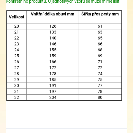
konkrétního produktu. U jednotlivých vzorů se může mírně lišit!
Vnitřní délka obuvi mm
Šířka přes prsty mm
Velikost
20
126
61
21
133
63
22
140
65
23
146
66
24
155
68
25
159
69
26
166
71
27
172
72
28
178
74
29
185
75
30
191
77
31
197
78
32
204
80