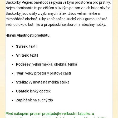
Bačkorky Pegres barefoot se pyšní velkým prostorem pro prstíky.
Nejen dominantním palečkům a úzkým patám v nich bude skvěle.
Bačkorky jsou ušity z vybraných látek. Jsou velmi měkké a
mimořádně ohebné. Díky zapínání na suchý zip s gumou pěkně
sednou okolo kotníku a přizpůsobí se skoro na všechny nožky.
Hlavní vlastnosti produktu:
Svršek:
textil
Vnitřek:
textil
Podešev:
velmi měkká, ohebná, tenká
Tvar:
velký prostor v prstové části
Stélka:
vyjímatelná měkká stélka
Opatek:
lehký opatek
Zapínání:
na suchý zip
Před nákupem prosím prostudujte velikostní tabulku, u