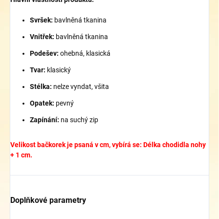
Svršek:
bavlněná tkanina
Vnitřek:
bavlněná tkanina
Podešev:
ohebná, klasická
Tvar:
klasický
Stélka:
nelze vyndat, všita
Opatek:
pevný
Zapínání:
na suchý zip
Velikost bačkorek je psaná v cm, vybírá se: Délka chodidla nohy
+ 1 cm.
Doplňkové parametry