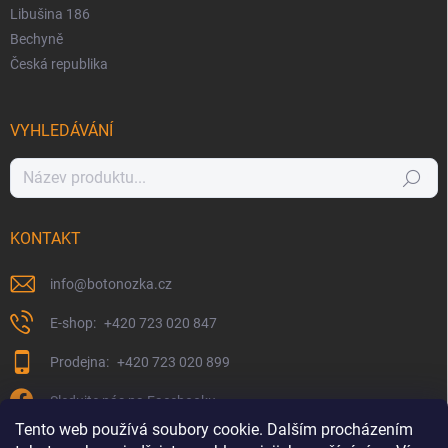
Libušina 186
Bechyně
Česká republika
VYHLEDÁVÁNÍ
Hledat
KONTAKT
info
@
botonozka.cz
+420 723 020 847
+420 723 020 899
Sledujte nás na Facebooku
Tento web používá soubory cookie. Dalším procházením