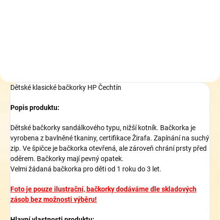
289 Kč
od
Detail
Dětské klasické bačkorky HP Čechtín
Popis produktu:
Dětské bačkorky sandálkového typu, nižší kotník. Bačkorka je
vyrobena z bavlněné tkaniny, certifikace Žirafa. Zapínání na suchý
zip. Ve špičce je bačkorka otevřená, ale zároveň chrání prsty před
oděrem. Bačkorky mají pevný opatek.
Velmi žádaná bačkorka pro děti od 1 roku do 3 let.
Foto je pouze ilustrační, bačkorky dodáváme dle skladových
zásob bez možnosti výběru!
Hlavní vlastnosti produktu: