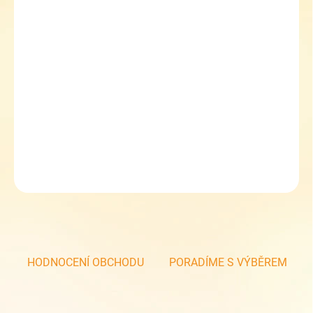
Dětské bačkorky HP Čechtín 805 kluk
klasické bačkorky
pevný opatek
zapínání na suchý zip
ve špičce průduchy
DETAILNÍ INFORMACE
ZEPTAT SE
HODNOCENÍ OBCHODU
PORADÍME S VÝBĚREM