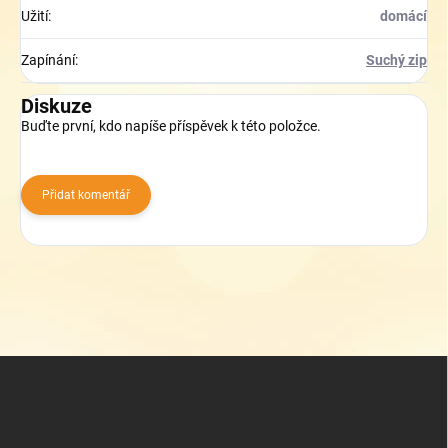
Užití
:
domácí
Zapínání
:
Suchý zip
Diskuze
Buďte první, kdo napíše příspěvek k této položce.
Přidat komentář
Z
á
p
a