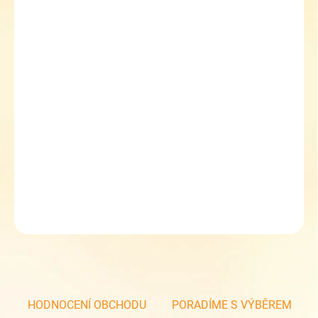
−
+
Přidat do košíku
Dívčí bačkory/baleríny na suchý zip Zetpol Hania 3233
plátěné bačkorky
pevný opatek
vyjímatelná kožená stélka
zapínání na suchý zip
DETAILNÍ INFORMACE
ZEPTAT SE
HODNOCENÍ OBCHODU
PORADÍME S VÝBĚREM