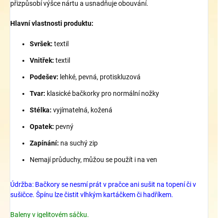
přizpůsobí výšce nártu a usnadňuje obouvání.
Hlavní vlastnosti produktu:
Svršek:
textil
Vnitřek:
textil
Podešev:
lehké, pevná, protiskluzová
Tvar:
klasické bačkorky pro normální nožky
Stélka:
vyjímatelná, kožená
Opatek:
pevný
Zapínání:
na suchý zip
Nemají průduchy, můžou se použít i na ven
Údržba: Bačkory se nesmí prát v pračce ani sušit na topení či v
sušičce. Špínu lze čistit vlhkým kartáčkem či hadříkem.
Baleny v igelitovém sáčku.