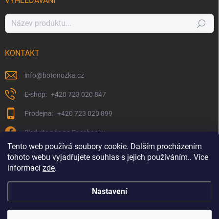
VYHLEDÁVÁNÍ
Hledat
KONTAKT
info
@
botonozka.cz
+420 723 020 847
+420 723 020 899
Sledujte nás na Facebooku
Tento web používá soubory cookie. Dalším procházením
tohoto webu vyjadřujete souhlas s jejich používáním.. Více
informací
zde
.
Nastavení
Copyright 2026
Botonozka.cz
. Všechna práva vyhrazena.