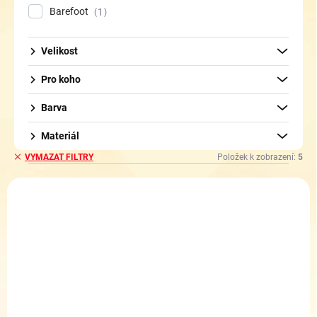
Barefoot
1
Velikost
Pro koho
Barva
Materiál
Položek k zobrazení:
5
VYMAZAT FILTRY
V
ý
p
i
s
p
r
o
d
SKLADEM
SKLADEM
(1 KS)
(2 KS)