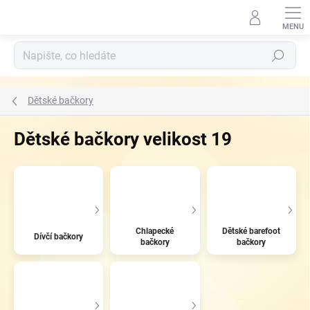
Přejít
na
obsah
Hledat
Dětské bačkory
Dětské bačkory velikost 19
Chlapecké
Dětské barefoot
Dívčí bačkory
bačkory
bačkory