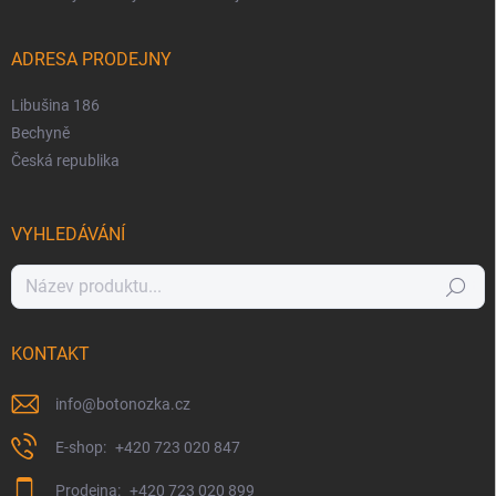
ADRESA PRODEJNY
Libušina 186
Bechyně
Česká republika
VYHLEDÁVÁNÍ
Hledat
KONTAKT
info
@
botonozka.cz
+420 723 020 847
+420 723 020 899