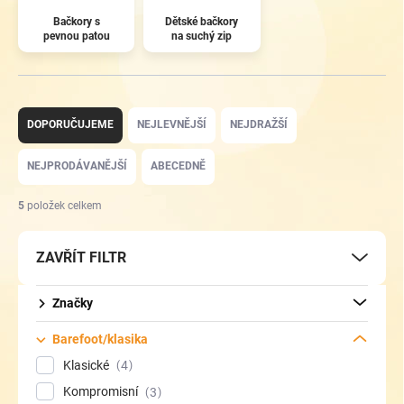
Bačkory s
Dětské bačkory
pevnou patou
na suchý zip
Ř
a
DOPORUČUJEME
NEJLEVNĚJŠÍ
NEJDRAŽŠÍ
z
e
NEJPRODÁVANĚJŠÍ
ABECEDNĚ
n
í
5
položek celkem
p
r
ZAVŘÍT FILTR
o
d
u
Značky
k
t
Barefoot/klasika
ů
Klasické
4
Kompromisní
3