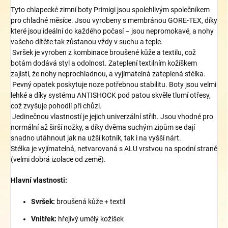
Tyto chlapecké zimní boty Primigi jsou spolehlivým společníkem
pro chladné měsíce. Jsou vyrobeny s membránou GORE-TEX, díky
které jsou ideální do každého počasí – jsou nepromokavé, a nohy
vašeho dítěte tak zůstanou vždy v suchu a teple.
Svršek je vyroben z kombinace broušené kůže a textilu, což
botám dodává styl a odolnost. Zateplení textilním kožíškem
zajistí, že nohy neprochladnou, a vyjímatelná zateplená stélka.
Pevný opatek poskytuje noze potřebnou stabilitu. Boty jsou velmi
lehké a díky systému ANTISHOCK pod patou skvěle tlumí otřesy,
což zvyšuje pohodlí při chůzi.
Jedinečnou vlastností je jejich univerzální střih. Jsou vhodné pro
normální až širší nožky, a díky dvěma suchým zipům se dají
snadno utáhnout jak na užší kotník, tak i na vyšší nárt.
Stélka je
vyjímatelná, netvarovaná
s ALU vrstvou na spodní straně
(velmi dobrá izolace od země).
Hlavní vlastnosti:
Svršek:
broušená kůže + textil
Vnitřek:
hřejivý umělý kožíšek