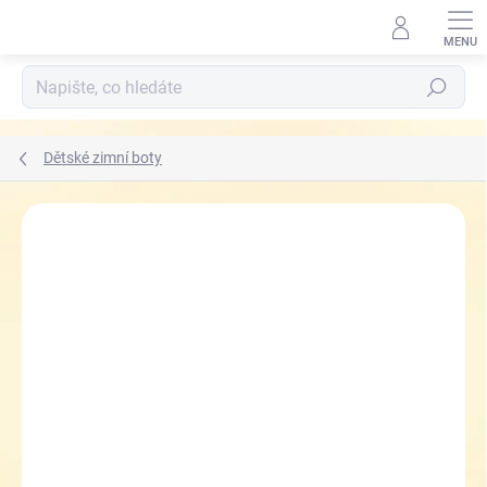
Přejít
na
obsah
Hledat
Dětské zimní boty
ZNAČKA:
PRIMIGI