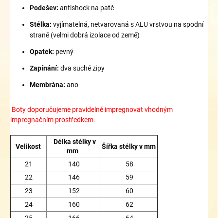
Podešev:
antishock na patě
Stélka:
vyjímatelná, netvarovaná s ALU vrstvou na spodní
straně (velmi dobrá izolace od země)
Opatek:
pevný
Zapínání:
dva suché zipy
Membrána:
ano
Boty doporučujeme pravidelně impregnovat vhodným
impregnačním prostředkem.
Délka stélky v
Velikost
Šířka stélky v mm
mm
21
140
58
22
146
59
23
152
60
24
160
62
25
166
64