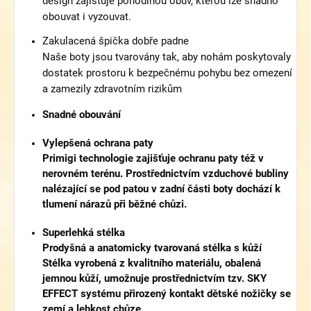
design zajištuje pohodlnou obuv, kterou lze snadno
obouvat i vyzouvat.
Zakulacená špička dobře padne
Naše boty jsou tvarovány tak, aby nohám poskytovaly
dostatek prostoru k bezpečnému pohybu bez omezení
a zamezily zdravotním rizikům
Snadné obouvání
Vylepšená ochrana paty
Primigi technologie zajišťuje ochranu paty též v
nerovném terénu. Prostřednictvím vzduchové bubliny
nalézající se pod patou v zadní části boty dochází k
tlumení nárazů při běžné chůzi.
Superlehká stélka
Prodyšná a anatomicky tvarovaná stélka s kůží
Stélka vyrobená z kvalitního materiálu, obalená
jemnou kůží, umožnuje prostřednictvím tzv. SKY
EFFECT systému přirozený kontakt dětské nožičky se
zemí a lehkost chůze.