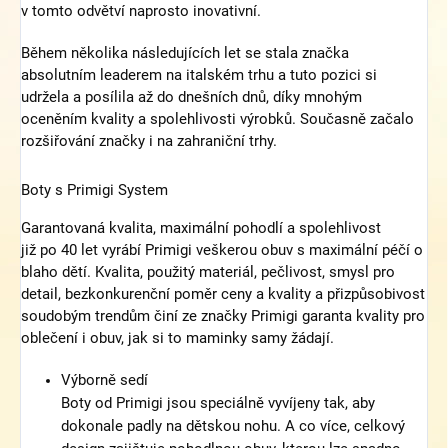
v tomto odvětví naprosto inovativní.
Během několika následujících let se stala značka
absolutním leaderem na italském trhu a tuto pozici si
udržela a posílila až do dnešních dnů, díky mnohým
oceněním kvality a spolehlivosti výrobků. Současně začalo
rozšiřování značky i na zahraniční trhy.
Boty s Primigi System
Garantovaná kvalita, maximální pohodlí a spolehlivost
již po 40 let vyrábí Primigi veškerou obuv s maximální péčí o
blaho dětí. Kvalita, použitý materiál, pečlivost, smysl pro
detail, bezkonkurenční poměr ceny a kvality a přizpůsobivost
soudobým trendům činí ze značky Primigi garanta kvality pro
oblečení i obuv, jak si to maminky samy žádají.
Výborně sedí
Boty od Primigi jsou speciálně vyvíjeny tak, aby
dokonale padly na dětskou nohu. A co více, celkový