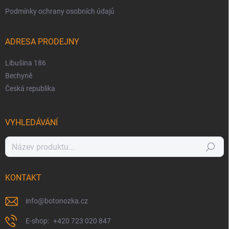
Podmínky ochrany osobních údajů
ADRESA PRODEJNY
Libušina 186
Bechyně
Česká republika
VYHLEDÁVÁNÍ
Hledat
KONTAKT
info
@
botonozka.cz
+420 723 020 847