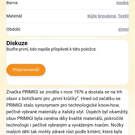
Barva
:
modrá
Materiál
:
Kůže broušená
,
Textil
Období
:
zimní
Diskuze
Buďte první, kdo napíše příspěvek k této položce.
Přidat komentář
Značka PRIMIGI se zrodila v roce 1976 a dostala se na trh
obuvi s botičkami pro „první krůčky“. Hned od začátku se
PRIMIGI stalo synonymem pro technologické know-how,
pečlivě vybrané materiály a italský styl. Úspěch byl okamžitý,
obuv PRIMIGI byla ceněna díky kvalitě materiálů, pokročilé
technologii i pečlivě vybraným a vyváženým tvarům. Nožky
malých dětí tak mohly zdravě růst podle kritérií, která byla