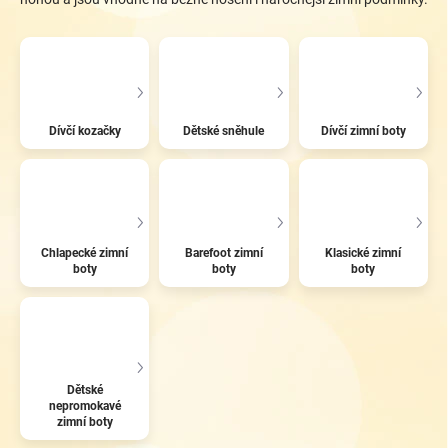
Dívčí kozačky
Dětské sněhule
Dívčí zimní boty
Chlapecké zimní
Barefoot zimní
Klasické zimní
boty
boty
boty
Dětské
nepromokavé
zimní boty