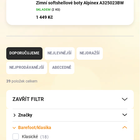
Zimní softshellové boty Alpinex A325023BW
SKLADEM
(2 KS)
1 449 Kč
Ř
a
DOPORUČUJEME
NEJLEVNĚJŠÍ
NEJDRAŽŠÍ
z
e
NEJPRODÁVANĚJŠÍ
ABECEDNĚ
n
í
39
položek celkem
p
r
ZAVŘÍT FILTR
o
d
u
Značky
k
t
Barefoot/klasika
ů
Klasické
18