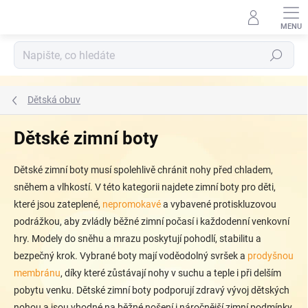
Přejít
na
obsah
Hledat
Dětská obuv
Dětské zimní boty
Dětské zimní boty musí spolehlivě chránit nohy před chladem,
sněhem a vlhkostí. V této kategorii najdete zimní boty pro děti,
které jsou zateplené,
nepromokavé
a vybavené protiskluzovou
podrážkou, aby zvládly běžné zimní počasí i každodenní venkovní
hry. Modely do sněhu a mrazu poskytují pohodlí, stabilitu a
bezpečný krok. Vybrané boty mají voděodolný svršek a
prodyšnou
membránu
, díky které zůstávají nohy v suchu a teple i při delším
pobytu venku. Dětské zimní boty podporují zdravý vývoj dětských
nohou a jsou vhodné na běžné nošení i náročnější zimní podmínky.