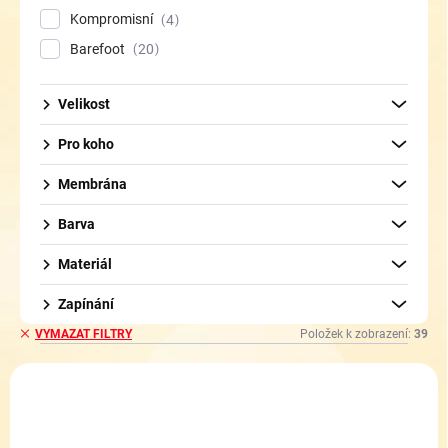
Kompromisní
4
Barefoot
20
Velikost
Pro koho
Membrána
Barva
Materiál
Zapínání
Položek k zobrazení:
39
VYMAZAT FILTRY
V
ý
p
i