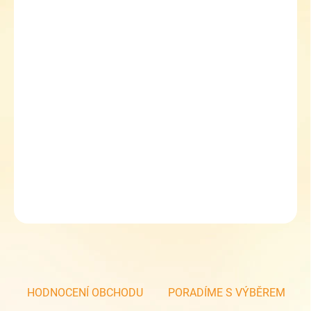
MŮŽEME
DORUČIT DO:
11.8.2026
MOŽNOSTI
DORUČENÍ
−
+
Přidat do košíku
Dětské zimní boty Fare Bare Finky A5141213 s membránou
DETAILNÍ INFORMACE
ZEPTAT SE
HODNOCENÍ OBCHODU
PORADÍME S VÝBĚREM