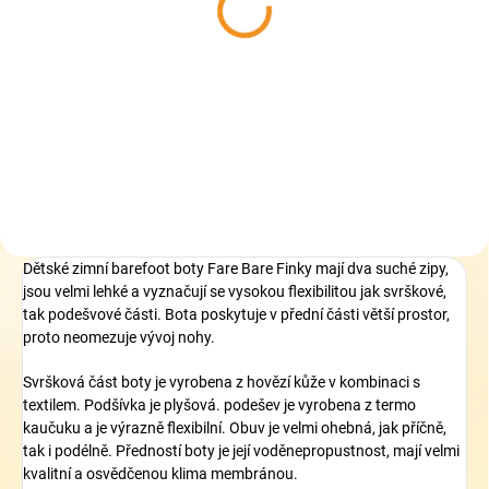
Collonil CARBON PRO
Pedag Leather
400 ml - akce 33%
Conditioner - Hloubkově
zdarma - Impregnace na
vyživující kondicionér
boty
319 Kč
339 Kč
Do košíku
Do košíku
Dětské zimní barefoot boty Fare Bare Finky mají dva suché zipy,
jsou velmi lehké a vyznačují se vysokou flexibilitou jak svrškové,
tak podešvové části. Bota poskytuje v přední části větší prostor,
proto neomezuje vývoj nohy.
Svršková část boty je vyrobena z hovězí kůže v kombinaci s
textilem. Podšívka je plyšová. podešev je vyrobena z termo
kaučuku a je výrazně flexibilní. Obuv je velmi ohebná, jak příčně,
tak i podélně. Předností boty je její voděnepropustnost, mají velmi
kvalitní a osvědčenou klima membránou.