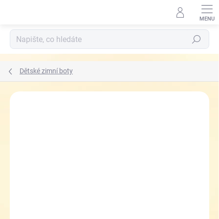
Přejít
na
obsah
Hledat
Dětské zimní boty
ZNAČKA:
FARE