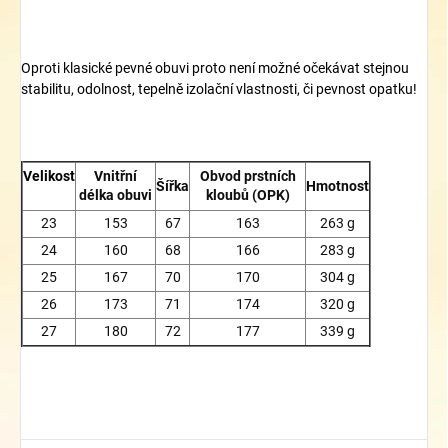
Oproti klasické pevné obuvi proto není možné očekávat stejnou
stabilitu, odolnost, tepelně izolační vlastnosti, či pevnost opatku!
Velikost
Vnitřní
Obvod prstních
Šířka
Hmotnost
délka obuvi
kloubů (OPK)
23
153
67
163
263 g
24
160
68
166
283 g
25
167
70
170
304 g
26
173
71
174
320 g
27
180
72
177
339 g