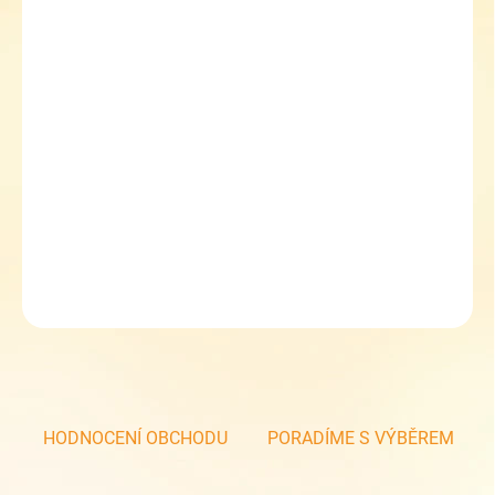
MŮŽEME DORUČIT
DO:
ZVOLTE VARIANTU
MOŽNOSTI DORUČENÍ
−
+
Přidat do košíku
Dívčí zimní boty Protetika KAJA navy
DETAILNÍ INFORMACE
ZEPTAT SE
HODNOCENÍ OBCHODU
PORADÍME S VÝBĚREM