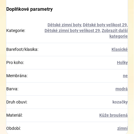
Doplňkové parametry
Dětské zimní boty
,
Dětské boty velikost 29
,
Kategorie
:
Dětské zimní boty velikost 29
,
Zobrazit další
kategorie
Barefoot/klasika
:
Klasické
Pro koho
:
Holky
Membrána
:
ne
Barva
:
modrá
Druh obuvi
:
kozačky
Materiál
:
Kůže broušená
Období
:
zimní