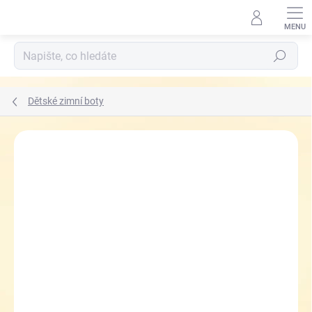
Přejít
na
obsah
Hledat
Dětské zimní boty
ZNAČKA:
PROTETIKA