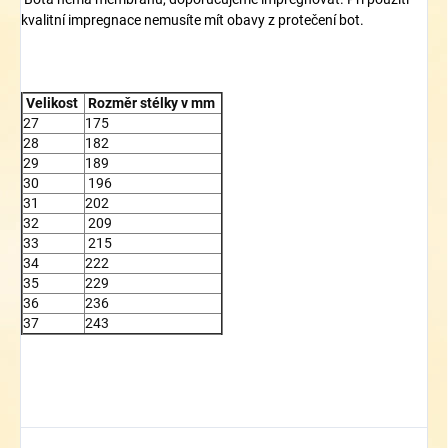
kvalitní impregnace nemusíte mít obavy z protečení bot.
Velikost
Rozměr stélky v mm
27
175
28
182
29
189
30
196
31
202
32
209
33
215
34
222
35
229
36
236
37
243