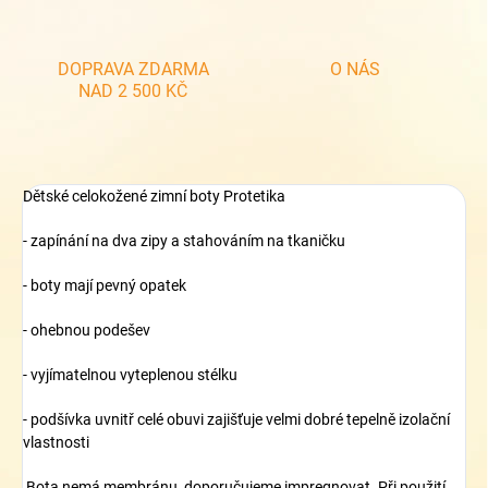
DOPRAVA ZDARMA
O NÁS
NAD 2 500 KČ
Dětské celokožené zimní boty Protetika
- zapínání na dva zipy a stahováním na tkaničku
- boty mají pevný opatek
- ohebnou podešev
- vyjímatelnou vyteplenou stélku
- podšívka uvnitř celé obuvi zajišťuje velmi dobré tepelně izolační
vlastnosti
Bota nemá membránu, doporučujeme impregnovat. Při použití