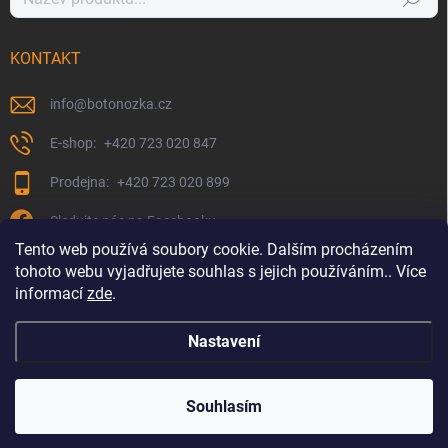
KONTAKT
info
@
botonozka.cz
+420 723 020 847
+420 723 020 899
Sledujte nás na Facebooku
Tento web používá soubory cookie. Dalším procházením
tohoto webu vyjadřujete souhlas s jejich používáním.. Více
informací
zde
.
Nastavení
Copyright 2026
Botonozka.cz
. Všechna práva vyhrazena.
Souhlasím