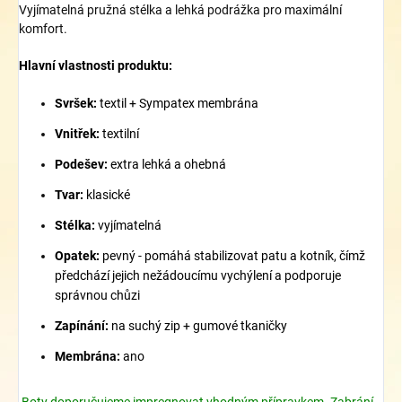
Vyjímatelná pružná stélka a lehká podrážka pro maximální
komfort.
Hlavní vlastnosti produktu:
Svršek:
textil + Sympatex membrána
Vnitřek:
textilní
Podešev:
extra lehká a ohebná
Tvar:
klasické
Stélka:
vyjímatelná
Opatek:
pevný - pomáhá stabilizovat patu a kotník, čímž
předchází jejich nežádoucímu vychýlení a podporuje
správnou chůzi
Zapínání:
na suchý zip + gumové tkaničky
Membrána:
ano
Boty doporučujeme impregnovat vhodným přípravkem. Zabrání