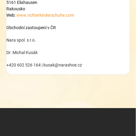
5161 Elixhausen
Rakousko
Web:
www.richterkinderschuhe.com
Obchodní zastoupení v ČR
Nara spol. s r.o.
Dr. Michal Kusák
+420 602 526 164 | kusak@narashoe.cz
Z
á
p
a