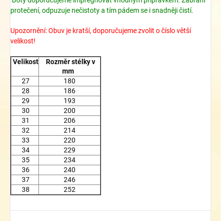
protečení, odpuzuje nečistoty a tím pádem se i snadněji čistí.
Upozornění: Obuv je kratší, doporučujeme zvolit o číslo větší
velikost!
Velikost
Rozměr stélky v
mm
27
180
28
186
29
193
30
200
31
206
32
214
33
220
34
229
35
234
36
240
37
246
38
252