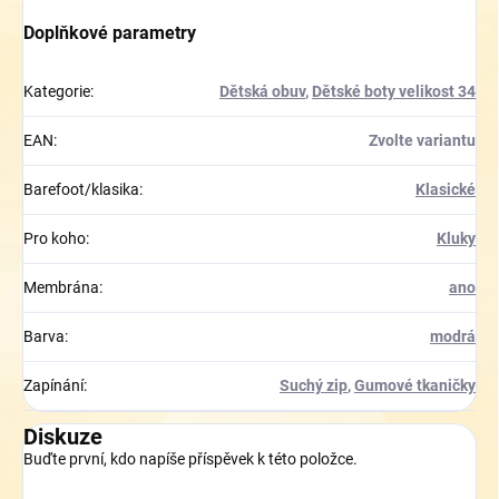
Doplňkové parametry
Kategorie
:
Dětská obuv
,
Dětské boty velikost 34
EAN
:
Zvolte variantu
Barefoot/klasika
:
Klasické
Pro koho
:
Kluky
Membrána
:
ano
Barva
:
modrá
Zapínání
:
Suchý zip
,
Gumové tkaničky
Diskuze
Buďte první, kdo napíše příspěvek k této položce.