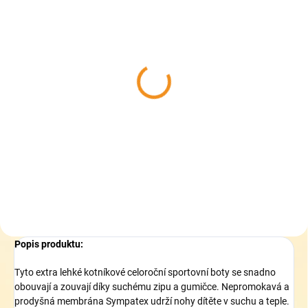
SKLADEM
SKLADEM
(>5 KS)
(2 KS)
Collonil CARBON PRO
Pedag Leather
400 ml - akce 33%
Conditioner - Hloubkově
zdarma - Impregnace na
vyživující kondicionér
boty
319 Kč
339 Kč
Do košíku
Do košíku
Popis produktu:
Tyto extra lehké kotníkové celoroční sportovní boty se snadno
obouvají a zouvají díky suchému zipu a gumičce. Nepromokavá a
prodyšná membrána Sympatex udrží nohy dítěte v suchu a teple.