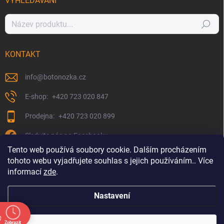
VYHLEDÁVÁNÍ
Hledat
KONTAKT
info
@
botonozka.cz
+420 723 020 847
+420 723 020 899
Sledujte nás na Facebooku
Tento web používá soubory cookie. Dalším procházením
tohoto webu vyjadřujete souhlas s jejich používáním.. Více
informací
zde
.
Nastavení
0
Zobrazit