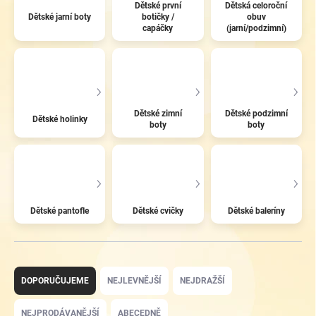
Dětské první
Dětská celoroční
Dětské jarní boty
botičky /
obuv
capáčky
(jarní/podzimní)
Dětské zimní
Dětské podzimní
Dětské holinky
boty
boty
Dětské pantofle
Dětské cvičky
Dětské baleríny
Ř
a
DOPORUČUJEME
NEJLEVNĚJŠÍ
NEJDRAŽŠÍ
z
e
NEJPRODÁVANĚJŠÍ
ABECEDNĚ