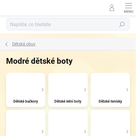
Přejít
na
obsah
Hledat
Dětská obuv
Modré dětské boty
Dětské bačkory
Dětské letní boty
Dětské tenisky