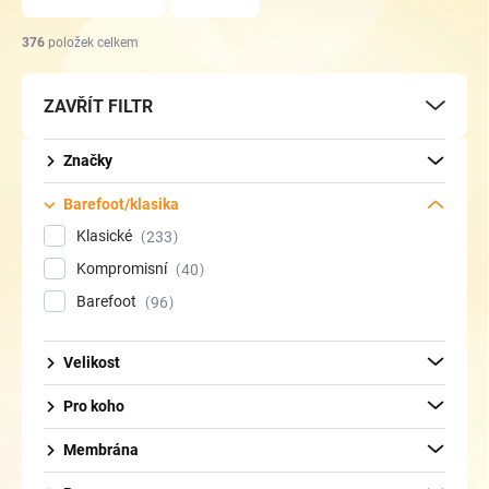
n
í
376
položek celkem
p
r
ZAVŘÍT FILTR
o
d
u
Značky
k
t
Barefoot/klasika
ů
Klasické
233
Kompromisní
40
Barefoot
96
Velikost
Pro koho
Membrána