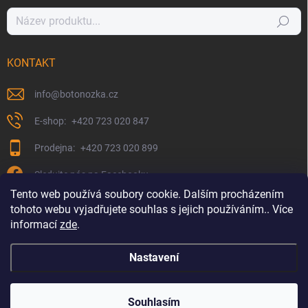
Hledat
KONTAKT
info
@
botonozka.cz
+420 723 020 847
+420 723 020 899
Sledujte nás na Facebooku
Tento web používá soubory cookie. Dalším procházením
tohoto webu vyjadřujete souhlas s jejich používáním.. Více
informací
zde
.
Nastavení
Copyright 2026
Botonozka.cz
. Všechna práva vyhrazena.
Souhlasím