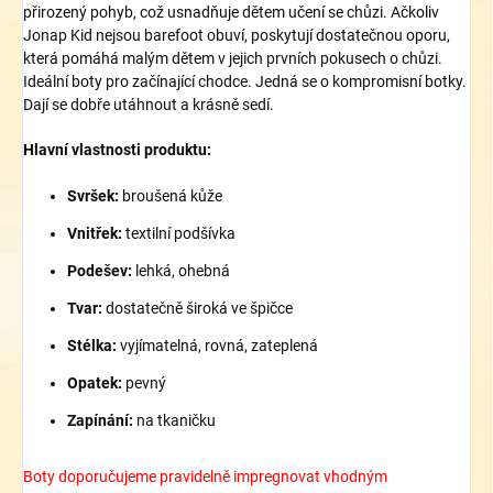
přirozený pohyb, což usnadňuje dětem učení se chůzi. Ačkoliv
Jonap Kid nejsou barefoot obuví, poskytují dostatečnou oporu,
která pomáhá malým dětem v jejich prvních pokusech o chůzi.
Ideální boty pro začínající chodce. Jedná se o kompromisní botky.
Dají se dobře utáhnout a krásně sedí.
Hlavní vlastnosti produktu:
Svršek:
broušená kůže
Vnitřek:
textilní podšívka
Podešev:
lehká, ohebná
Tvar:
dostatečně široká ve špičce
Stélka:
vyjímatelná, rovná, zateplená
Opatek:
pevný
Zapínání:
na tkaničku
Boty doporučujeme pravidelně impregnovat vhodným