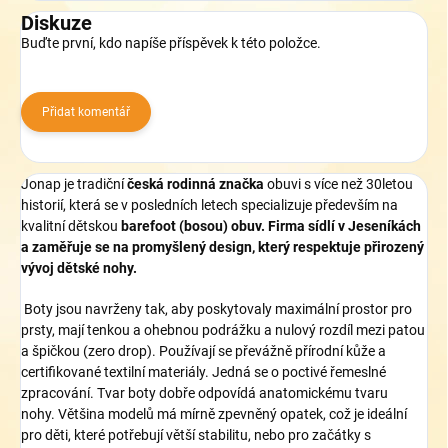
Diskuze
Buďte první, kdo napíše příspěvek k této položce.
Přidat komentář
Jonap je tradiční
česká rodinná značka
obuvi s více než 30letou
historií, která se v posledních letech specializuje především na
kvalitní dětskou
barefoot (bosou) obuv. Firma sídlí v Jeseníkách
a zaměřuje se na promyšlený design, který respektuje přirozený
vývoj dětské nohy.
Boty jsou navrženy tak, aby poskytovaly maximální prostor pro
prsty, mají tenkou a ohebnou podrážku a nulový rozdíl mezi patou
a špičkou (zero drop).
Používají se převážně přírodní kůže a
certifikované textilní materiály.
Jedná se o poctivé řemeslné
zpracování.
Tvar boty dobře odpovídá anatomickému tvaru
nohy.
Většina modelů má mírně zpevněný opatek, což je ideální
pro děti, které potřebují větší stabilitu, nebo pro začátky s