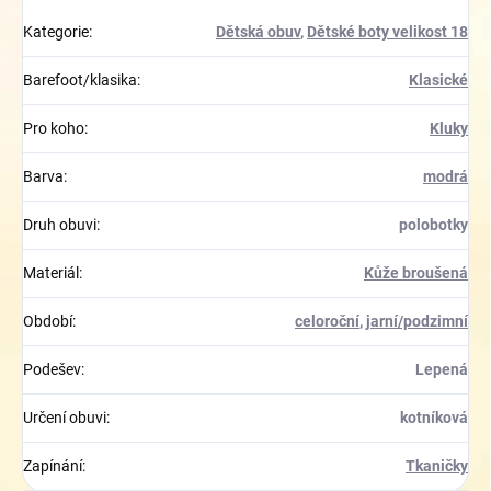
Kategorie
:
Dětská obuv
,
Dětské boty velikost 18
Barefoot/klasika
:
Klasické
Pro koho
:
Kluky
Barva
:
modrá
Druh obuvi
:
polobotky
Materiál
:
Kůže broušená
Období
:
celoroční
,
jarní/podzimní
Podešev
:
Lepená
Určení obuvi
:
kotníková
Zapínání
:
Tkaničky