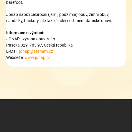
barefoot.
Jonap nabízí celoroční (jarní, podzimní) obuv, zimní obuv,
sandálky, bačkory, ale také široký sortiment dámské obuvi.
Informace o výrobci:
JONAP - výroba obuvi s.r.o.
Paseka 329, 783 97, Česká republika
E-Mail:
jonap@seznam.cz
Webseite:
www.jonap.cz
Z
á
p
a
t