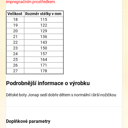
impregnačním prostředkem.
Velikost
Rozměr stélky v mm
18
115
19
122
20
129
21
136
22
143
23
150
24
157
25
164
26
171
27
178
Podrobnější informace o výrobku
Dětské boty Jonap sedí dobře dětem s normální i širší nožičkou
Doplňkové parametry