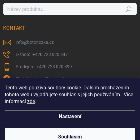
Hledat
KONTAKT
info
@
botonozka.cz
+420 723 020 847
+420 723 020 899
Sledujte nás na Facebooku
Tento web používá soubory cookie. Dalším procházením
tohoto webu vyjadřujete souhlas s jejich používáním.. Více
informací
zde
.
Nastavení
Copyright 2026
Botonozka.cz
. Všechna práva vyhrazena.
Souhlasím