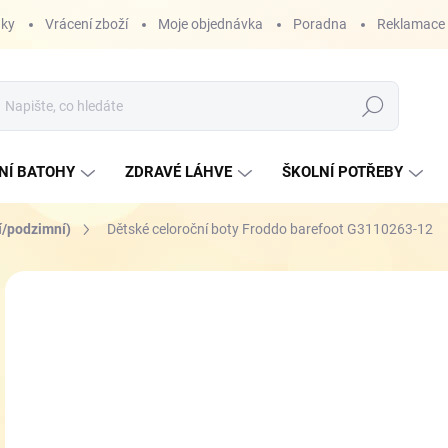
nky
Vrácení zboží
Moje objednávka
Poradna
Reklamace
Hledat
NÍ BATOHY
ZDRAVÉ LÁHVE
ŠKOLNÍ POTŘEBY
í/podzimní)
Dětské celoroční boty Froddo barefoot G3110263-12
ZNAČKA:
FRODDO
1 
Měr
ZVO
cena
VEL