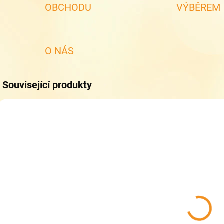
OBCHODU
VÝBĚREM
O NÁS
Související produkty
NOVINKA
SKLADEM
SKLADEM
(>5 KS)
(2 KS)
Collonil
Pedag Leather
CARBON PRO
Conditioner -
400 ml - akce
Hloubkově