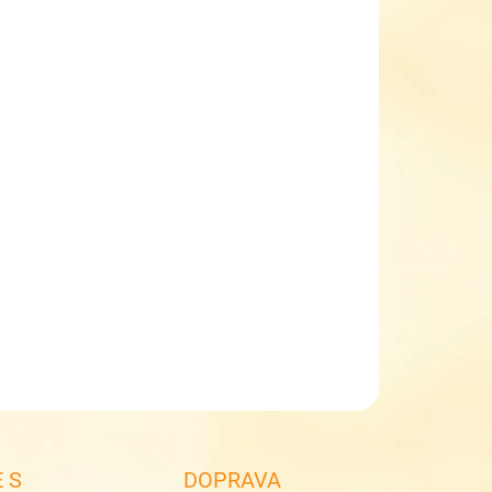
EME DORUČIT DO:
ZVOLTE VARIANTU
NOSTI DORUČENÍ
−
+
Přidat do košíku
ké celoroční kožené boty barefoot Froddo G3110263-12
deaux+
celokožené boty
podšité textilem
dva suché zipy
ILNÍ INFORMACE
ZEPTAT SE
 S
DOPRAVA