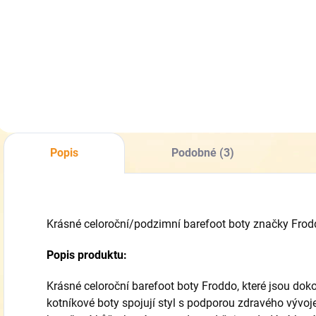
33% zdarma -
vyživující
319 Kč
339 Kč
Impregnace na
kondicionér
boty
Do košíku
Do košíku
Popis
Podobné (3)
Krásné celoroční/podzimní barefoot boty značky Fro
Popis produktu:
Krásné celoroční barefoot boty Froddo, které jsou d
kotníkové boty spojují styl s podporou zdravého vývoj