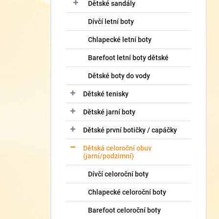
í
Dětské sandály
p
Dívčí letní boty
a
n
Chlapecké letní boty
e
l
Barefoot letní boty dětské
Dětské boty do vody
Dětské tenisky
Dětské jarní boty
Dětské první botičky / capáčky
Dětská celoroční obuv
(jarní/podzimní)
Dívčí celoroční boty
Chlapecké celoroční boty
Barefoot celoroční boty