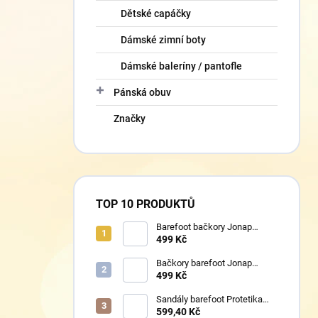
Dětské capáčky
Dámské zimní boty
Dámské baleríny / pantofle
Pánská obuv
Značky
TOP 10 PRODUKTŮ
Barefoot bačkory Jonap
Home New fialová kočička
499 Kč
Bačkory barefoot Jonap
Home New Police
499 Kč
Sandály barefoot Protetika
TAFI pink uni
599,40 Kč