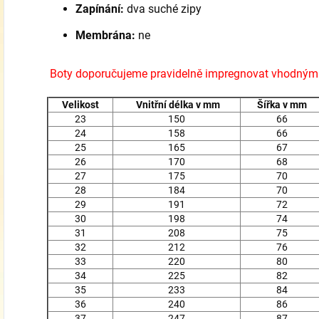
Zapínání:
dva suché zipy
Membrána:
ne
Boty doporučujeme pravidelně impregnovat vhodným
Velikost
Vnitřní délka v mm
Šířka v mm
23
150
66
24
158
66
25
165
67
26
170
68
27
175
70
28
184
70
29
191
72
30
198
74
31
208
75
32
212
76
33
220
80
34
225
82
35
233
84
36
240
86
37
247
87