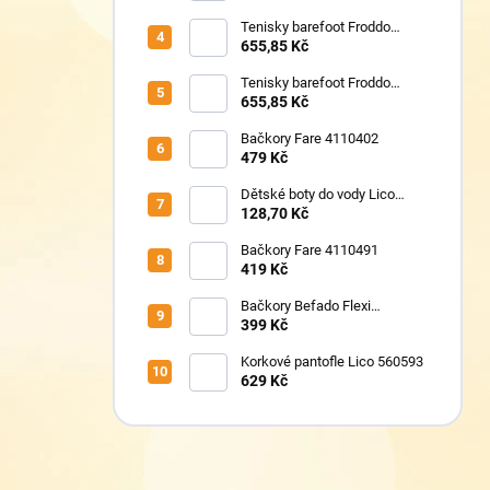
Tenisky barefoot Froddo
G1700440-17 Mint
655,85 Kč
Tenisky barefoot Froddo
G1700440-8 Grey+
655,85 Kč
Bačkory Fare 4110402
479 Kč
Dětské boty do vody Lico
430124 růžové
128,70 Kč
Bačkory Fare 4110491
419 Kč
Bačkory Befado Flexi
627P023
399 Kč
Korkové pantofle Lico 560593
629 Kč