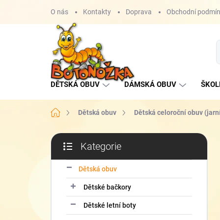
Přejít
O nás
Kontakty
Doprava
Obchodní podmí
na
obsah
DĚTSKÁ OBUV
DÁMSKÁ OBUV
ŠKOL
Domů
Dětská obuv
Dětská celoroční obuv (jarn
P
Kategorie
o
Přeskočit
s
kategorie
t
Dětská obuv
r
Dětské bačkory
a
n
Dětské letní boty
n