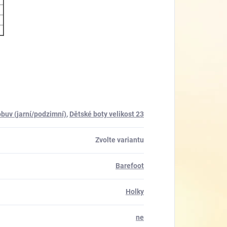
obuv (jarní/podzimní)
,
Dětské boty velikost 23
Zvolte variantu
Barefoot
Holky
ne