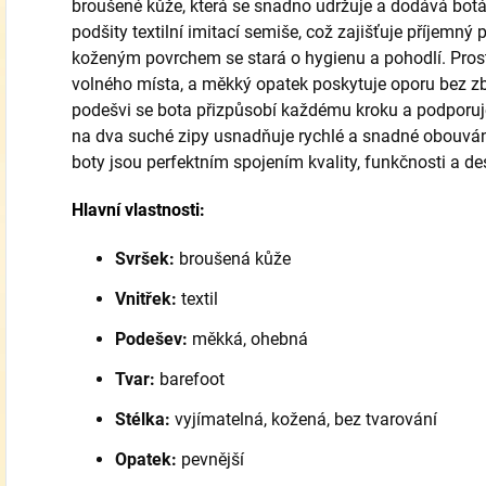
broušené kůže, která se snadno udržuje a dodává botám
podšity textilní imitací semiše, což zajišťuje příjemný p
koženým povrchem se stará o hygienu a pohodlí. Pros
volného místa, a měkký opatek poskytuje oporu bez zb
podešvi se bota přizpůsobí každému kroku a podporuje
na dva suché zipy usnadňuje rychlé a snadné obouvání, 
boty jsou perfektním spojením kvality, funkčnosti a d
Hlavní vlastnosti:
Svršek:
broušená kůže
Vnitřek:
textil
Podešev:
měkká, ohebná
Tvar:
barefoot
Stélka:
vyjímatelná, kožená, bez tvarování
Opatek:
pevnější