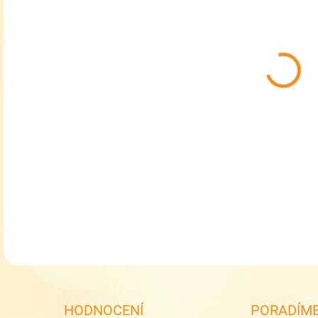
MŮŽ
MOŽ
Děts
Bor
DETA
HODNOCENÍ
PORADÍME