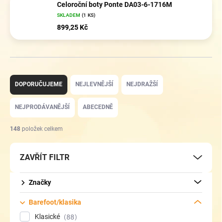
Celoroční boty Ponte DA03-6-1716M
SKLADEM
(1 KS)
899,25 Kč
Ř
a
DOPORUČUJEME
NEJLEVNĚJŠÍ
NEJDRAŽŠÍ
z
e
NEJPRODÁVANĚJŠÍ
ABECEDNĚ
n
í
148
položek celkem
p
r
ZAVŘÍT FILTR
o
d
u
Značky
k
t
Barefoot/klasika
ů
Klasické
88