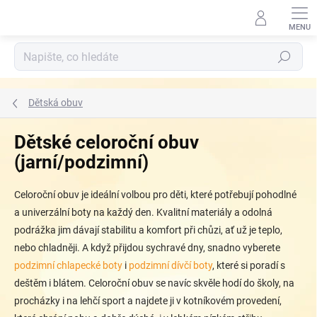
Přejít
na
obsah
Hledat
Dětská obuv
Dětské celoroční obuv
(jarní/podzimní)
Celoroční obuv je ideální volbou pro děti, které potřebují pohodlné
a univerzální boty na každý den. Kvalitní materiály a odolná
podrážka jim dávají stabilitu a komfort při chůzi, ať už je teplo,
nebo chladněji. A když přijdou sychravé dny, snadno vyberete
podzimní chlapecké boty
i
podzimní dívčí boty
, které si poradí s
deštěm i blátem. Celoroční obuv se navíc skvěle hodí do školy, na
procházky i na lehčí sport a najdete ji v kotníkovém provedení,