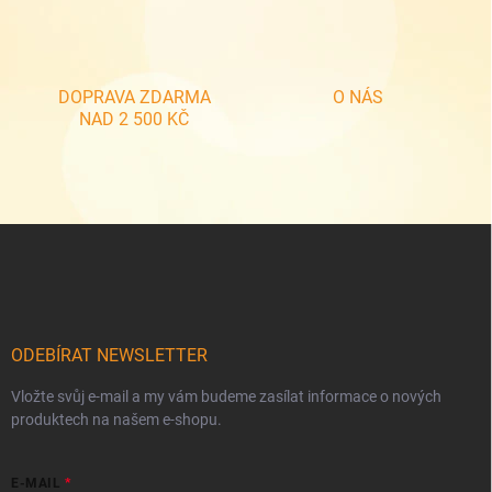
v
ý
p
i
s
DOPRAVA ZDARMA
O NÁS
u
NAD 2 500 KČ
Z
á
p
a
t
í
ODEBÍRAT NEWSLETTER
Vložte svůj e-mail a my vám budeme zasílat informace o nových
produktech na našem e-shopu.
E-MAIL