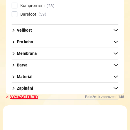
Kompromisní
23
Barefoot
59
Velikost
Pro koho
Membrána
Barva
Materiál
Zapínání
Položek k zobrazení:
148
VYMAZAT FILTRY
V
ý
NOVINKA
p
i