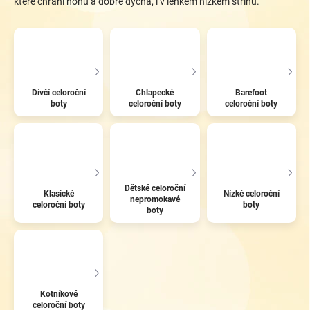
které chrání nohu a dobře dýchá, i v lehkém nízkém střihu.
Dívčí celoroční
Chlapecké
Barefoot
boty
celoroční boty
celoroční boty
Dětské celoroční
Klasické
Nízké celoroční
nepromokavé
celoroční boty
boty
boty
Kotníkové
celoroční boty