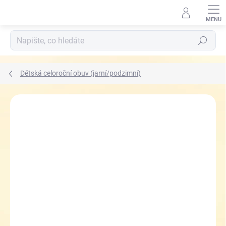
Přejít
na
obsah
Hledat
Dětská celoroční obuv (jarní/podzimní)
ZNAČKA:
JONAP
VÝPRODEJ