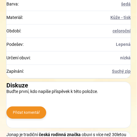
Barva
:
šedá
Materiál
:
Kůže - tisk
Období
:
celoroční
Podešev
:
Lepená
Určení obuvi
:
nízká
Zapínání
:
Suchý zip
Diskuze
Buďte první, kdo napíše příspěvek k této položce.
Přidat komentář
Jonap je tradiční
česká rodinná značka
obuvi s více než 30letou