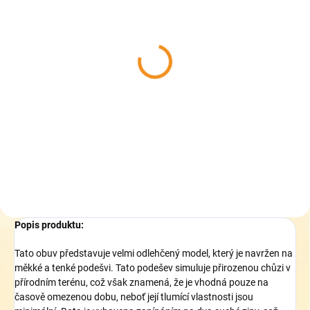
SKLADEM
(>5 KS)
Collonil CARBON PRO
400 ml - akce 33%
zdarma - Impregnace na
boty
319 Kč
Do košíku
Popis produktu:
Tato obuv představuje velmi odlehčený model, který je navržen na
měkké a tenké podešvi. Tato podešev simuluje přirozenou chůzi v
přírodním terénu, což však znamená, že je vhodná pouze na
časově omezenou dobu, neboť její tlumící vlastnosti jsou