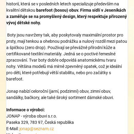
historií, která se v posledních letech specializuje především na
kvalitní dětskou
barefoot (bosou) obuv. Firma sídlí v Jeseníkách
a zaměřuje se na promyšlený design, který respektuje přirozený
vývoj dětské nohy.
Boty jsou navrženy tak, aby poskytovaly maximální prostor pro
prsty, mají tenkou a ohebnou podrážku a nulový rozdíl mezi patou
a špičkou (zero drop).
Používají se převážně přírodní kůže a
certifikované textilní materiály.
Jedná se o poctivé řemeslné
zpracování.
Tvar boty dobře odpovídá anatomickému tvaru
nohy.
Většina modelů má mírně zpevněný opatek, což je ideální
pro děti, které potřebují větší stabilitu, nebo pro začátky s
barefoot.
Jonap nabízí celoroční (jarní, podzimní) obuv, zimní obuv,
sandálky, bačkory, ale také široký sortiment dámské obuvi.
Informace o výrobci:
JONAP - výroba obuvi s.r.o.
Paseka 329, 783 97, Česká republika
E-Mail:
jonap@seznam.cz