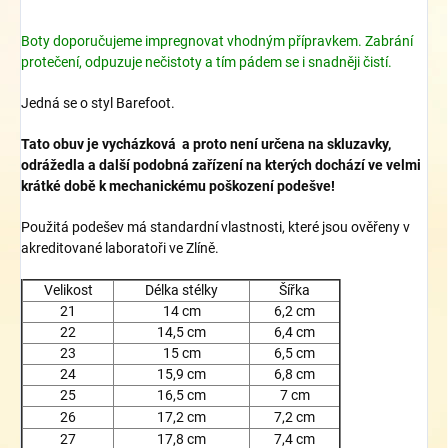
Boty doporučujeme impregnovat vhodným přípravkem. Zabrání
protečení, odpuzuje nečistoty a tím pádem se i snadněji čistí.
Jedná se o styl Barefoot.
Tato obuv je vycházková a proto není určena na skluzavky,
odrážedla a další podobná zařízení na kterých dochází ve velmi
krátké době k mechanickému poškození podešve!
Použitá podešev má standardní vlastnosti, které jsou ověřeny v
akreditované laboratoři ve Zlíně.
Velikost
Délka stélky
Šířka
21
14 cm
6,2 cm
22
14,5 cm
6,4 cm
23
15 cm
6,5 cm
24
15,9 cm
6,8 cm
25
16,5 cm
7 cm
26
17,2 cm
7,2 cm
27
17,8 cm
7,4 cm