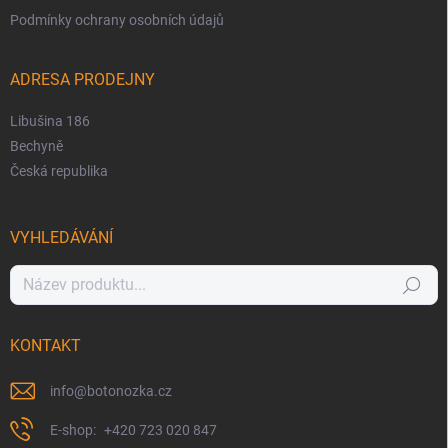
Podmínky ochrany osobních údajů
ADRESA PRODEJNY
Libušina 186
Bechyně
Česká republika
VYHLEDÁVÁNÍ
Hledat
KONTAKT
info
@
botonozka.cz
+420 723 020 847