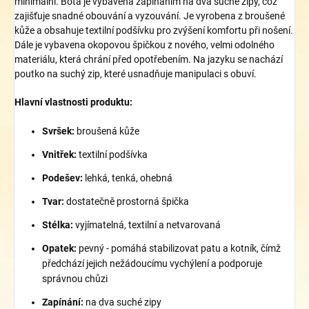
minimální. Bota je vybavena zapínáním na dva suché zipy, což
zajišťuje snadné obouvání a vyzouvání. Je vyrobena z broušené
kůže a obsahuje textilní podšívku pro zvýšení komfortu při nošení.
Dále je vybavena okopovou špičkou z nového, velmi odolného
materiálu, která chrání před opotřebením. Na jazyku se nachází
poutko na suchý zip, které usnadňuje manipulaci s obuví.
Hlavní vlastnosti produktu:
Svršek:
broušená kůže
Vnitřek:
textilní podšívka
Podešev:
lehká, tenká, ohebná
Tvar:
dostatečně prostorná špička
Stélka:
vyjímatelná, textilní a netvarovaná
Opatek:
pevný - pomáhá stabilizovat patu a kotník, čímž
předchází jejich nežádoucímu vychýlení a podporuje
správnou chůzi
Zapínání:
na dva suché zipy