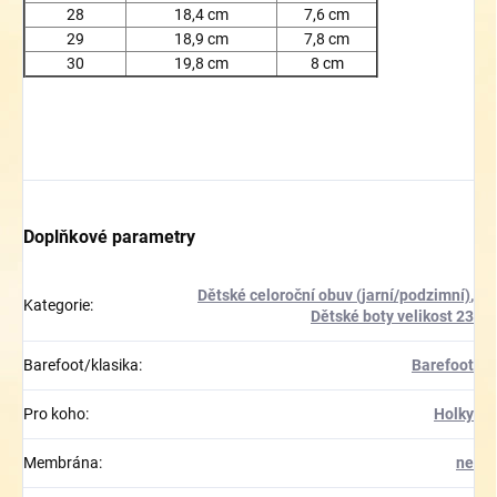
28
18,4 cm
7,6 cm
29
18,9 cm
7,8 cm
30
19,8 cm
8 cm
Doplňkové parametry
Dětské celoroční obuv (jarní/podzimní)
,
Kategorie
:
Dětské boty velikost 23
Barefoot/klasika
:
Barefoot
Pro koho
:
Holky
Membrána
:
ne