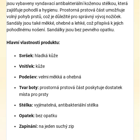
jsou vybaveny vyndavací antibakteriální koženou stélkou, která
zajišťuje pohodlí a hygienu. Prostorná prstová část umožňuje
volný pohyb prstů, což je důležité pro správný vývoj nožiček.
Sandály jsou také měkké, ohebné a lehké, což přispívá k jejich
pohodlnému nošení. Sandálky jsou bez pevného opatku.
Hlavní vlastnosti produktu:
Svršek:
hladká kůže
Vnitřek:
kůže
Podešev:
velmi měkká a ohebná
Tvar boty:
p
rostorná prstová část poskytuje dostatek
místa pro prsty
Stélka:
vyjímatelná, antibakteriální stélka
Opatek:
bez opatku
Zapínání:
na jeden suchý zip