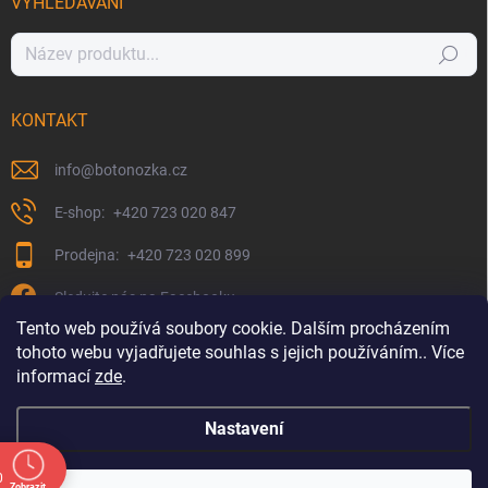
VYHLEDÁVÁNÍ
Hledat
KONTAKT
info
@
botonozka.cz
+420 723 020 847
+420 723 020 899
Sledujte nás na Facebooku
Tento web používá soubory cookie. Dalším procházením
tohoto webu vyjadřujete souhlas s jejich používáním.. Více
informací
zde
.
Nastavení
0
Zobrazit