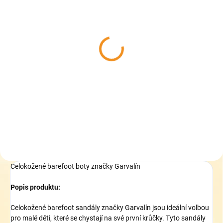
SKLADEM
(>5 KS)
Collonil CARBON PRO
400 ml - akce 33%
zdarma - Impregnace na
boty
319 Kč
Do košíku
Celokožené barefoot boty značky Garvalín
Popis produktu:
Celokožené barefoot sandály značky Garvalín jsou ideální volbou
pro malé děti, které se chystají na své první krůčky. Tyto sandály