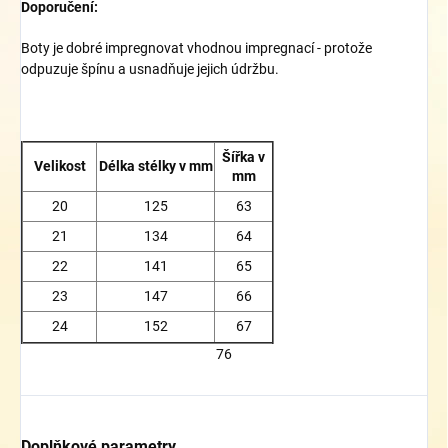
Doporučení:
Boty je dobré impregnovat vhodnou impregnací - protože
odpuzuje špínu a usnadňuje jejich údržbu.
Šířka v
Velikost
Délka stélky v mm
mm
20
125
63
21
134
64
22
141
65
23
147
66
24
152
67
76
Doplňkové parametry