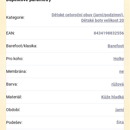
Dětské celoroční obuv (jarní/podzimní)
,
Kategorie
:
Dětské boty velikost 20
EAN
:
8434198832556
Barefoot/klasika
:
Barefoot
Pro koho
:
Holky
Membrána
:
ne
Barva
:
růžová
Materiál
:
Kůže hladká
Období
:
jarní
Podešev
:
Šitá