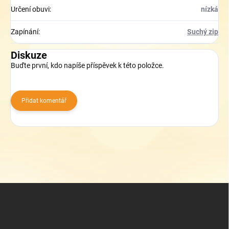
Určení obuvi
:
nízká
Zapínání
:
Suchý zip
Diskuze
Buďte první, kdo napíše příspěvek k této položce.
Přidat komentář
Z
á
p
a