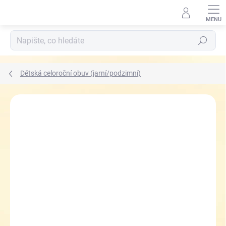
Přejít
na
obsah
Hledat
Dětská celoroční obuv (jarní/podzimní)
ZNAČKA:
GARVALÍN