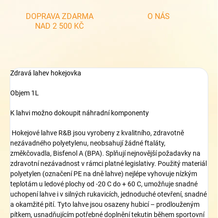
DOPRAVA ZDARMA
O NÁS
NAD 2 500 KČ
Zdravá lahev hokejovka
Objem 1L
K lahvi možno dokoupit náhradní komponenty
Hokejové lahve R&B jsou vyrobeny z kvalitního, zdravotně
nezávadného polyetylenu, neobsahují žádné ftaláty,
změkčovadla, Bisfenol A (BPA). Splňují nejnovější požadavky na
zdravotní nezávadnost v rámci platné legislativy. Použitý materiál
polyetylen (označení PE na dně lahve) nejlépe vyhovuje nízkým
teplotám u ledové plochy od -20 C do + 60 C, umožňuje snadné
uchopení lahve i v silných rukavicích, jednoduché otevření, snadné
a okamžité pití. Tyto lahve jsou osazeny hubicí – prodlouženým
pítkem, usnadňujícím potřebné doplnění tekutin během sportovní