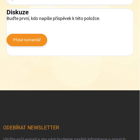
Diskuze
Buďte první, kdo napíše příspěvek k této položce.
Přidat komentář
Z
á
p
a
t
í
ODEBÍRAT NEWSLETTER
Vložte svůj e-mail a my vám budeme zasílat informace o nových