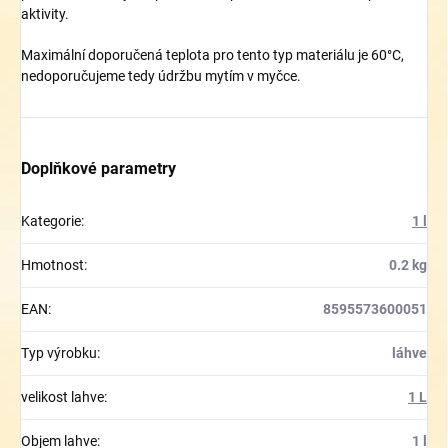
aktivity.
Maximální doporučená teplota pro tento typ materiálu je 60°C,
nedoporučujeme tedy údržbu mytím v myčce.
Doplňkové parametry
Kategorie
:
1 l
Hmotnost
:
0.2 kg
EAN
:
8595573600051
Typ výrobku
:
láhve
velikost lahve
:
1 L
Objem lahve
:
1 l