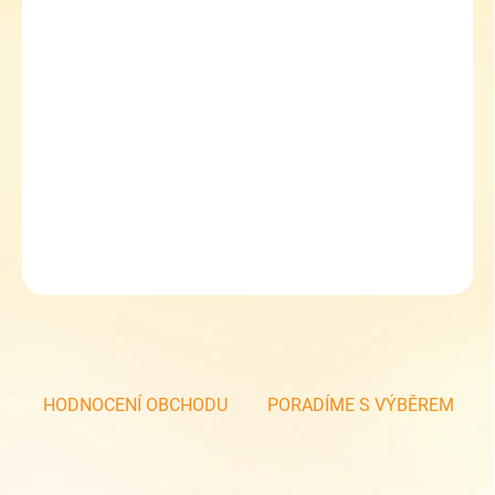
10.8.2026
MOŽNOSTI
DORUČENÍ
−
+
Přidat do košíku
Zdravá láhev 1L - hokejovka - hokejová lahev na pití
DETAILNÍ INFORMACE
ZEPTAT SE
HODNOCENÍ OBCHODU
PORADÍME S VÝBĚREM