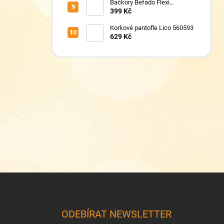
Bačkory Befado Flexi
627P023
399 Kč
Korkové pantofle Lico 560593
629 Kč
Z
á
p
a
ODEBÍRAT NEWSLETTER
t