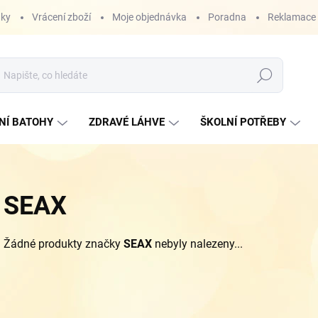
nky
Vrácení zboží
Moje objednávka
Poradna
Reklamace
Hledat
NÍ BATOHY
ZDRAVÉ LÁHVE
ŠKOLNÍ POTŘEBY
SEAX
Žádné produkty značky
SEAX
nebyly nalezeny...