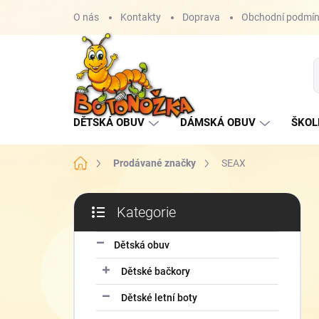
Přejít
O nás
Kontakty
Doprava
Obchodní podmí
na
obsah
DĚTSKÁ OBUV
DÁMSKÁ OBUV
ŠKOL
Domů
Prodávané značky
SEAX
P
Kategorie
o
Přeskočit
s
kategorie
t
Dětská obuv
r
Dětské bačkory
a
n
Dětské letní boty
n