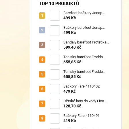
TOP 10 PRODUKTŮ
Barefoot bačkory Jonap
Home New fialová kočička
499 Kč
Bačkory barefoot Jonap
Home New Police
499 Kč
Sandály barefoot Protetika
TAFI pink uni
599,40 Kč
Tenisky barefoot Froddo
G1700440-17 Mint
655,85 Kč
Tenisky barefoot Froddo
G1700440-8 Grey+
655,85 Kč
Bačkory Fare 4110402
479 Kč
Dětské boty do vody Lico
430124 růžové
128,70 Kč
Bačkory Fare 4110491
419 Kč