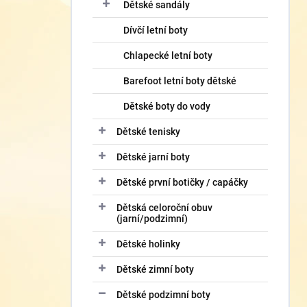
í
Dětské sandály
p
Dívčí letní boty
a
n
Chlapecké letní boty
e
l
Barefoot letní boty dětské
Dětské boty do vody
Dětské tenisky
Dětské jarní boty
Dětské první botičky / capáčky
Dětská celoroční obuv
(jarní/podzimní)
Dětské holinky
Dětské zimní boty
Dětské podzimní boty