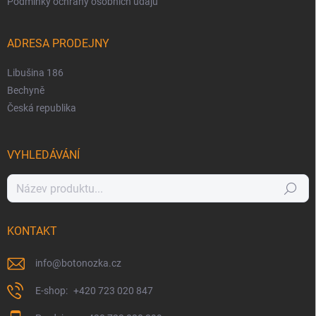
Podmínky ochrany osobních údajů
ADRESA PRODEJNY
Libušina 186
Bechyně
Česká republika
VYHLEDÁVÁNÍ
Hledat
KONTAKT
info
@
botonozka.cz
+420 723 020 847