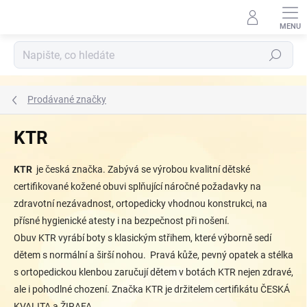
Přejít
na
obsah
Hledat
Prodávané značky
KTR
KTR
je česká značka. Zabývá se výrobou kvalitní dětské
certifikované kožené obuvi splňující náročné požadavky na
zdravotní nezávadnost, ortopedicky vhodnou konstrukci, na
přísné hygienické atesty i na bezpečnost při nošení.
Obuv
KTR
vyrábí boty s klasickým střihem, které výborně sedí
dětem s normální a širší nohou. Pravá kůže, pevný opatek a stélka
s ortopedickou klenbou zaručují dětem v botách KTR nejen
zdravé
,
ale i
pohodlné
chození. Značka KTR je držitelem certifikátu ČESKÁ
KVALITA a ŽIRAFA.