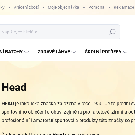
nky
Vrácení zboží
Moje objednávka
Poradna
Reklamace
Hledat
NÍ BATOHY
ZDRAVÉ LÁHVE
ŠKOLNÍ POTŘEBY
Head
HEAD
je rakouská značka založená v roce 1950. Je to přední 
sportovního oblečení a obuvi zejména pro raketové, zimní a out
profesionální i amatérští sportovci a produkty této značky se p
Žádné produkty značky
Head
nebyly nalezeny...