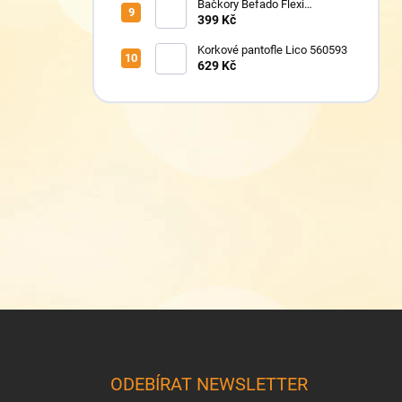
Bačkory Befado Flexi
627P023
399 Kč
Korkové pantofle Lico 560593
629 Kč
Z
á
p
a
ODEBÍRAT NEWSLETTER
t