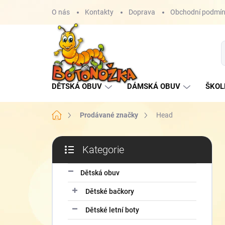
Přejít
O nás
Kontakty
Doprava
Obchodní podmí
na
obsah
DĚTSKÁ OBUV
DÁMSKÁ OBUV
ŠKOL
Domů
Prodávané značky
Head
P
Kategorie
o
Přeskočit
s
kategorie
t
Dětská obuv
r
Dětské bačkory
a
n
Dětské letní boty
n