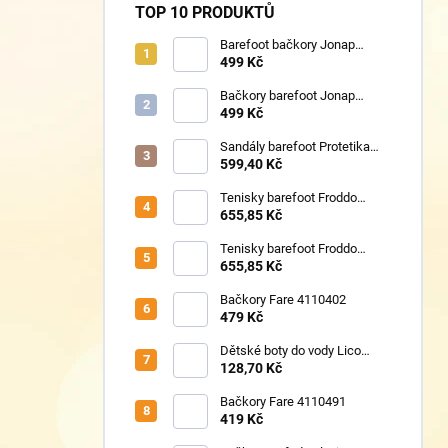
TOP 10 PRODUKTŮ
Barefoot bačkory Jonap
Home New fialová kočička
499 Kč
Bačkory barefoot Jonap
Home New Police
499 Kč
Sandály barefoot Protetika
TAFI pink uni
599,40 Kč
Tenisky barefoot Froddo
G1700440-17 Mint
655,85 Kč
Tenisky barefoot Froddo
G1700440-8 Grey+
655,85 Kč
Bačkory Fare 4110402
479 Kč
Dětské boty do vody Lico
430124 růžové
128,70 Kč
Bačkory Fare 4110491
419 Kč