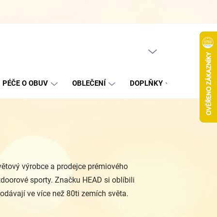
Hodnocení obchodu
Jak nakupovat
Podmínky ochrany oso
PRÁZDNÝ KOŠÍK
NÁKUPNÍ
KOŠÍK
PÉČE O OBUV
OBLEČENÍ
DOPLŇKY
VÝPROD
světový výrobce a prodejce prémiového
doorové sporty. Značku HEAD si oblíbili
rodávají ve více než 80ti zemích světa.