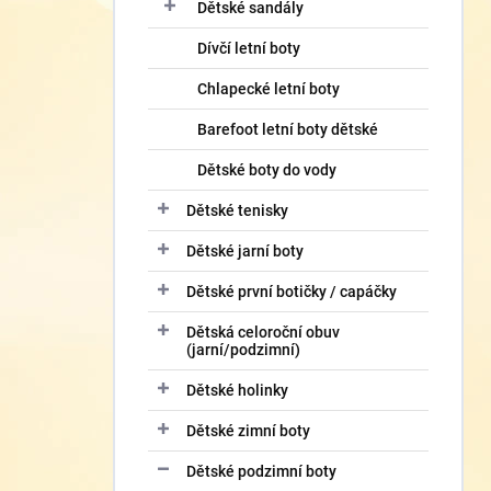
í
Dětské sandály
p
Dívčí letní boty
a
n
Chlapecké letní boty
e
l
Barefoot letní boty dětské
Dětské boty do vody
Dětské tenisky
Dětské jarní boty
Dětské první botičky / capáčky
Dětská celoroční obuv
(jarní/podzimní)
Dětské holinky
Dětské zimní boty
Dětské podzimní boty