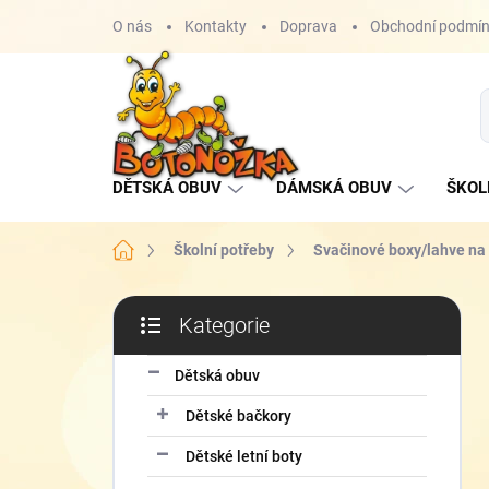
Přejít
O nás
Kontakty
Doprava
Obchodní podmí
na
obsah
DĚTSKÁ OBUV
DÁMSKÁ OBUV
ŠKOL
Domů
Školní potřeby
Svačinové boxy/lahve na 
P
Kategorie
o
Přeskočit
s
kategorie
t
Dětská obuv
r
Dětské bačkory
a
n
Dětské letní boty
n