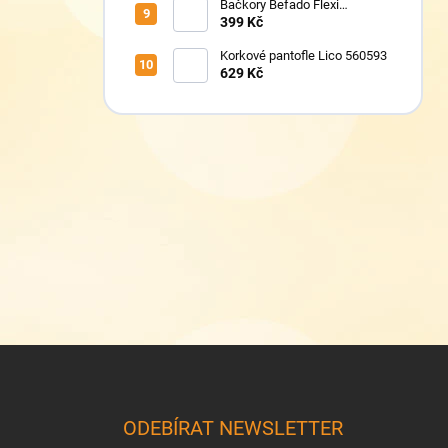
Bačkory Befado Flexi
627P023
399 Kč
Korkové pantofle Lico 560593
629 Kč
Z
á
p
a
ODEBÍRAT NEWSLETTER
t