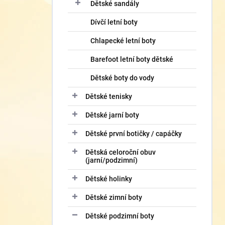
í
Dětské sandály
p
Dívčí letní boty
a
n
Chlapecké letní boty
e
l
Barefoot letní boty dětské
Dětské boty do vody
Dětské tenisky
Dětské jarní boty
Dětské první botičky / capáčky
Dětská celoroční obuv
(jarní/podzimní)
Dětské holinky
Dětské zimní boty
Dětské podzimní boty