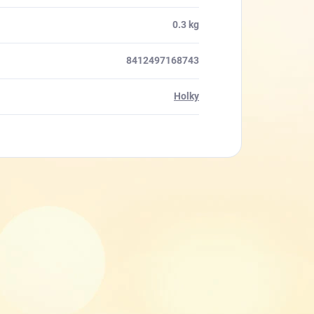
0.3 kg
8412497168743
Holky