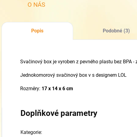
O NÁS
Popis
Podobné (3)
Svačinový box je vyroben z pevného plastu b
ez BPA -
Jednokomorový svačinový box v s designem LOL
Rozměry:
17 x 14 x 6
cm
Doplňkové parametry
Kategorie
: