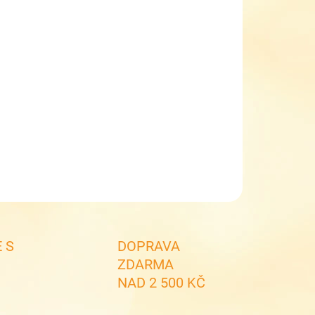
NOSTI DORUČENÍ
−
+
Přidat do košíku
na svačinu LOL 16874
ILNÍ INFORMACE
ZEPTAT SE
 S
DOPRAVA
ZDARMA
NAD 2 500 KČ