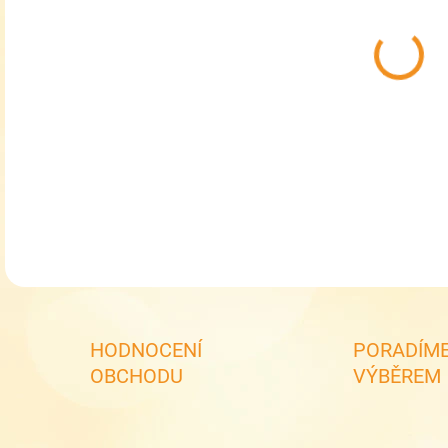
MOŽ
Box 
DETA
HODNOCENÍ
PORADÍME
OBCHODU
VÝBĚREM