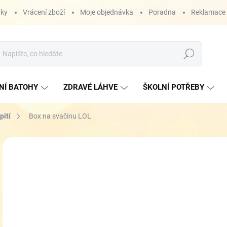
nky
Vrácení zboží
Moje objednávka
Poradna
Reklamace
Hledat
NÍ BATOHY
ZDRAVÉ LÁHVE
ŠKOLNÍ POTŘEBY
pití
Box na svačinu LOL
ZNAČKA:
FOR KIDS
1
Měr
SK
cena
MŮŽ
DO:
10.