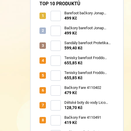
TOP 10 PRODUKTŮ
Barefoot bačkory Jonap
Home New fialová kočička
499 Kč
Bačkory barefoot Jonap
Home New Police
499 Kč
Sandály barefoot Protetika
TAFI pink uni
599,40 Kč
Tenisky barefoot Froddo
G1700440-17 Mint
655,85 Kč
Tenisky barefoot Froddo
G1700440-8 Grey+
655,85 Kč
Bačkory Fare 4110402
479 Kč
Dětské boty do vody Lico
430124 růžové
128,70 Kč
Bačkory Fare 4110491
419 Kč