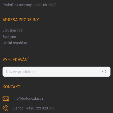
Podmínky ochrany osobních údajů
ADRESA PRODEJNY
Libušina 186
Bechyně
Česká republika
VYHLEDÁVÁNÍ
Hledat
KONTAKT
info
@
botonozka.cz
+420 723 020 847