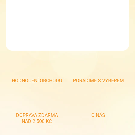
−
+
Přidat do košíku
Dětské zimní sněhule Demar Kenny Zelené
DETAILNÍ INFORMACE
ZEPTAT SE
HODNOCENÍ OBCHODU
PORADÍME S VÝBĚREM
DOPRAVA ZDARMA
O NÁS
NAD 2 500 KČ