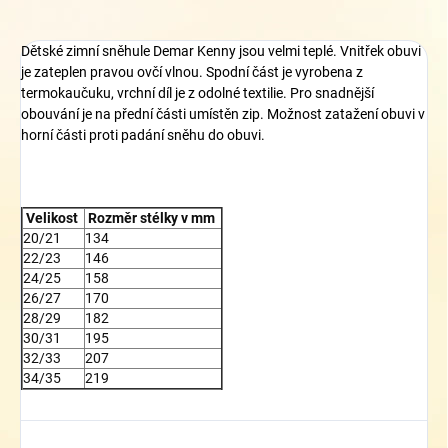
Dětské zimní sněhule Demar Kenny jsou velmi teplé. Vnitřek obuvi
je zateplen pravou ovčí vlnou. Spodní část je vyrobena z
termokaučuku, vrchní díl je z odolné textilie. Pro snadnější
obouvání je na přední části umístěn zip. Možnost zatažení obuvi v
horní části proti padání sněhu do obuvi.
Velikost
Rozměr stélky v mm
20/21
134
22/23
146
24/25
158
26/27
170
28/29
182
30/31
195
32/33
207
34/35
219