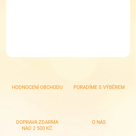
Školní set dívčí Topgal ENDY 24049 G medium
Sleva 5 % při zadání kupónu TOPGAL5
DETAILNÍ INFORMACE
ZEPTAT SE
HODNOCENÍ OBCHODU
PORADÍME S VÝBĚREM
DOPRAVA ZDARMA
O NÁS
NAD 2 500 KČ