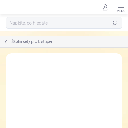
Přejít
na
obsah
Hledat
Školní sety pro I. stupeň
ZNAČKA:
TOPGAL
ZDARMA