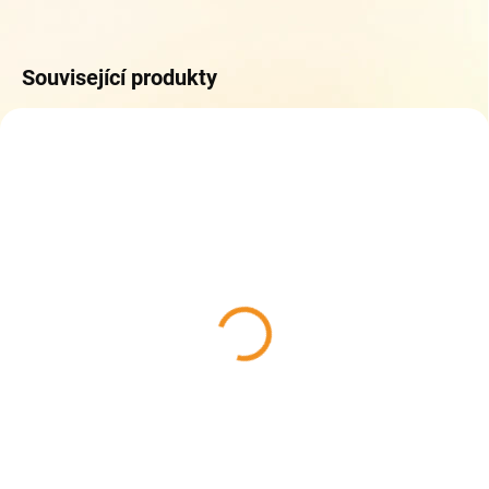
Související produkty
ZDARMA
ZDARM
DO 5 DNŮ
DO 5 DNŮ
Topgal školní set ELLY
Topgal školní set COCO
25005 medium
25006 large
2 467 Kč
2 636 Kč
Do košíku
Do košíku