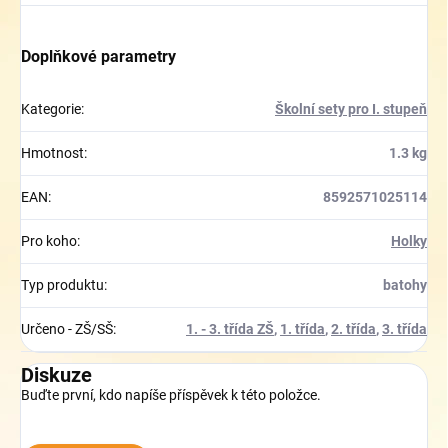
Doplňkové parametry
Kategorie
:
Školní sety pro I. stupeň
Hmotnost
:
1.3 kg
EAN
:
8592571025114
Pro koho
:
Holky
Typ produktu
:
batohy
Určeno - ZŠ/SŠ
:
1. - 3. třída ZŠ
,
1. třída
,
2. třída
,
3. třída
Diskuze
Buďte první, kdo napíše příspěvek k této položce.