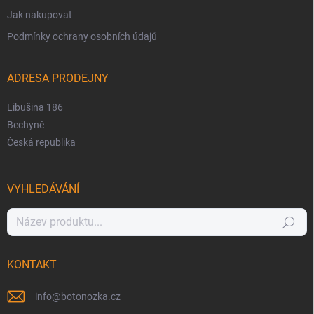
Jak nakupovat
Podmínky ochrany osobních údajů
ADRESA PRODEJNY
Libušina 186
Bechyně
Česká republika
VYHLEDÁVÁNÍ
Hledat
KONTAKT
info
@
botonozka.cz