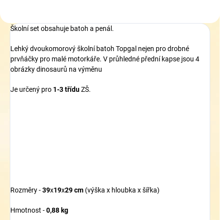
Školní set obsahuje batoh a penál.
Lehký dvoukomorový školní batoh Topgal nejen pro drobné
prvňáčky pro malé motorkáře. V průhledné přední kapse jsou 4
obrázky dinosaurů na výměnu
Je určený pro
1-3 třídu
ZŠ.
Rozměry -
39
x
19
x
29 cm
(výška x hloubka x šířka)
Hmotnost -
0,88
kg