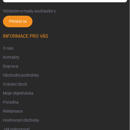
Vložením e-mailu souhlasíte s
podmínkami ochrany osobních údajů
Přihlásit se
INFORMACE PRO VÁS
O nás
Kontakty
Doprava
Obchodní podmínky
Vrácení zboží
Moje objednávka
Poradna
Reklamace
Hodnocení obchodu
Jak nakupovat