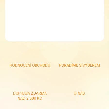
Školní set chlapecký Topgal ENDY 23039 small
Sleva 5 % při zadání kupónu TOPGAL5
DETAILNÍ INFORMACE
ZEPTAT SE
HODNOCENÍ OBCHODU
PORADÍME S VÝBĚREM
DOPRAVA ZDARMA
O NÁS
NAD 2 500 KČ