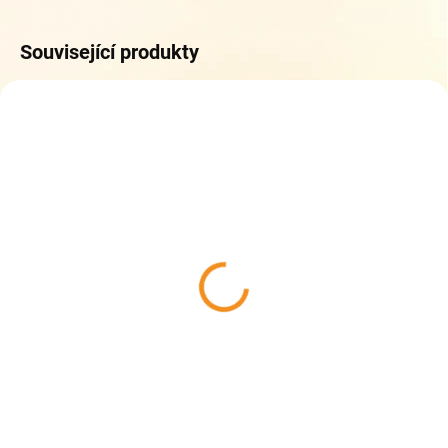
Související produkty
ZDARMA
ZDARM
DO 5 DNŮ
DO 5 DNŮ
Topgal školní set ENDY
Topgal školní set ENDY
25013 small
25075 small
2 348 Kč
2 348 Kč
Do košíku
Do košíku