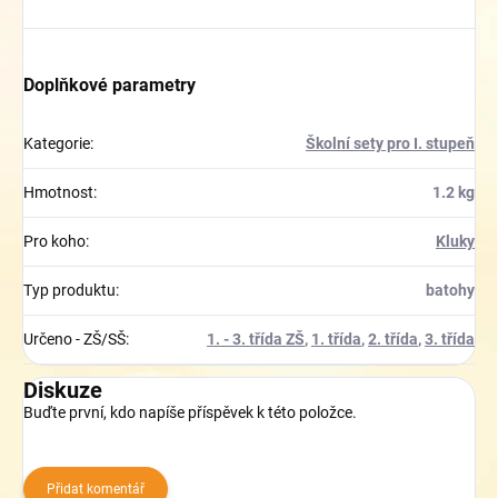
Doplňkové parametry
Kategorie
:
Školní sety pro I. stupeň
Hmotnost
:
1.2 kg
Pro koho
:
Kluky
Typ produktu
:
batohy
Určeno - ZŠ/SŠ
:
1. - 3. třída ZŠ
,
1. třída
,
2. třída
,
3. třída
Diskuze
Buďte první, kdo napíše příspěvek k této položce.
Přidat komentář