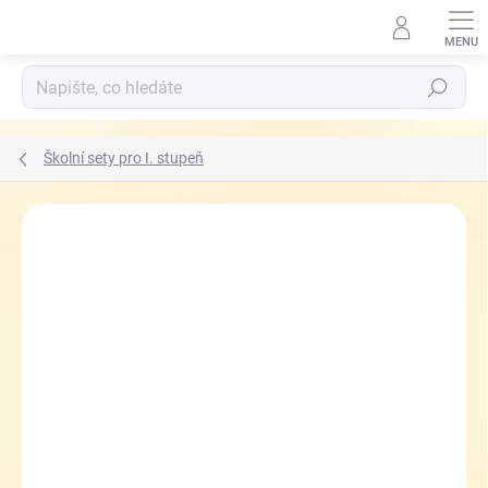
Přejít
na
obsah
Hledat
Školní sety pro I. stupeň
ZNAČKA:
TOPGAL
ZDARMA