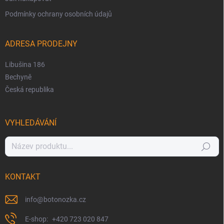
Podmínky ochrany osobních údajů
ADRESA PRODEJNY
Libušina 186
Bechyně
Česká republika
VYHLEDÁVÁNÍ
Hledat
KONTAKT
info
@
botonozka.cz
+420 723 020 847