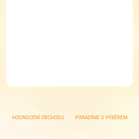
10.8.2026
MOŽNOSTI
DORUČENÍ
−
+
Přidat do košíku
Školní set dívčí Topgal ENDY 23005 g Large
Sleva 5 % při zadání kupónu TOPGAL5
DETAILNÍ INFORMACE
ZEPTAT SE
HODNOCENÍ OBCHODU
PORADÍME S VÝBĚREM