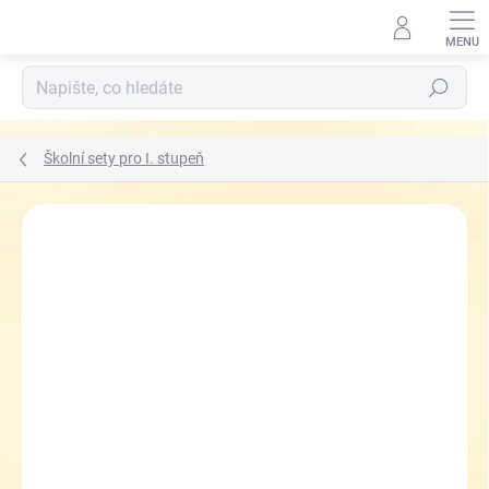
Přejít
na
obsah
Hledat
Školní sety pro I. stupeň
ZNAČKA:
TOPGAL
ZDARMA