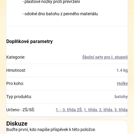
- plastové nožky proti převržení
- odolné dno batohu z pevného materiálu
Doplňkové parametry
Kategorie
:
Školní sety pro I. stupeň
Hmotnost
:
1.4 kg
Pro koho
:
Holky
Typ produktu
:
batohy
Určeno - ZŠ/SŠ
:
1. - 3. třída ZŠ
,
1. třída
,
2. třída
,
3. třída
Diskuze
Buďte první, kdo napíše příspěvek k této položce.