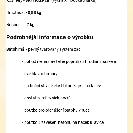
Rozměry -
39
x
19
x
29 cm
(výška x hloubka x šířka)
Hmotnost -
0,88
kg
Nosnost -
7 kg
Podrobnější informace o výrobku
Batoh má
- pevný tvarovaný systém zad
- pohodlné nastavitelné popruhy s hrudním páskem
- dvě hlavní komory
- na boční straně elastickou kapsu na lahev
- dostatek reflexních prvků
- poutko pro přenášení batohu v ruce
- poutko k zavěšení batohu na háček u lavice