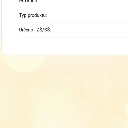
Pro koho
:
Typ produktu
:
Určeno - ZŠ/SŠ
: