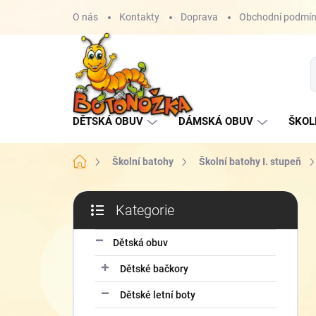
Přejít
O nás
Kontakty
Doprava
Obchodní podmí
na
obsah
DĚTSKÁ OBUV
DÁMSKÁ OBUV
ŠKOL
Domů
Školní batohy
Školní batohy I. stupeň
P
Kategorie
o
Přeskočit
s
kategorie
t
Dětská obuv
r
Dětské bačkory
a
n
Dětské letní boty
n