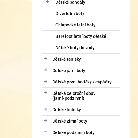
í
Dětské sandály
p
Dívčí letní boty
a
n
Chlapecké letní boty
e
l
Barefoot letní boty dětské
Dětské boty do vody
Dětské tenisky
Dětské jarní boty
Dětské první botičky / capáčky
Dětská celoroční obuv
(jarní/podzimní)
Dětské holinky
Dětské zimní boty
Dětské podzimní boty