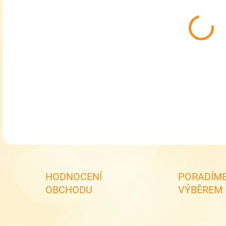
MOŽ
Ško
Sle
DETA
HODNOCENÍ
PORADÍME
OBCHODU
VÝBĚREM