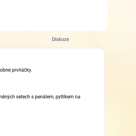
Diskuze
robné prvňáčky.
ěných setech s penálem, pytlíkem na