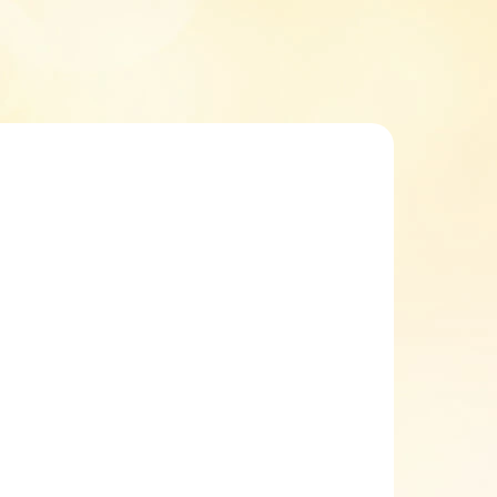
ZDARMA
SKLADEM
(2 KS)
opgal školní
batoh ENDY
5003 víla
1 999 Kč
Do košíku