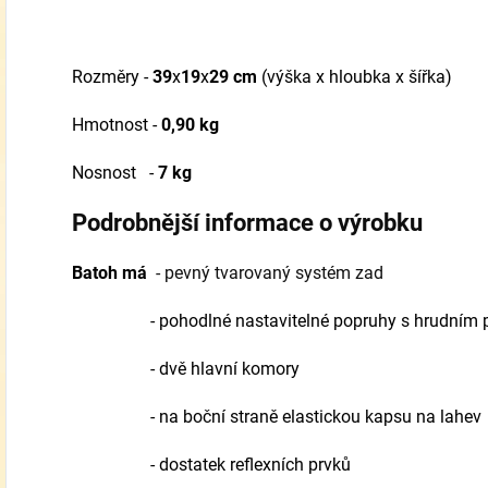
Rozměry -
39
x
19
x
29 cm
(výška x hloubka x šířka)
Hmotnost -
0,90
kg
Nosnost -
7 kg
Podrobnější informace o výrobku
Batoh má
- pevný tvarovaný systém zad
- pohodlné nastavitelné popruhy s hrudním 
- dvě hlavní komory
- na boční straně elastickou kapsu na lahev
- dostatek reflexních prvků