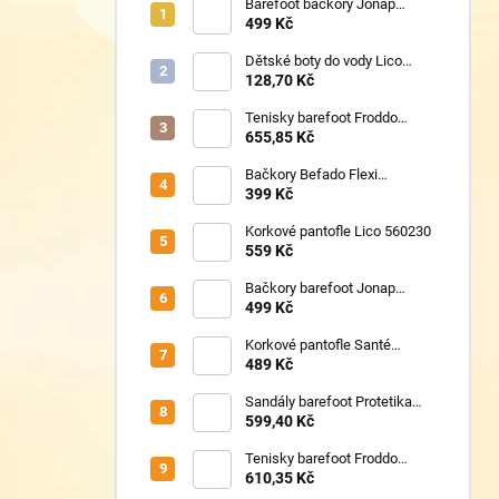
Barefoot bačkory Jonap
Home New fialová kočička
499 Kč
Dětské boty do vody Lico
430124 růžové
128,70 Kč
Tenisky barefoot Froddo
G1700440-17 Mint
655,85 Kč
Bačkory Befado Flexi
627P023
399 Kč
Korkové pantofle Lico 560230
559 Kč
Bačkory barefoot Jonap
Home New Police
499 Kč
Korkové pantofle Santé
VN/326 černá
489 Kč
Sandály barefoot Protetika
TAFI pink uni
599,40 Kč
Tenisky barefoot Froddo
G1700440-5 Blue Electric
610,35 Kč