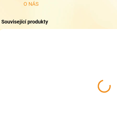
O NÁS
Související produkty
ZDARMA
ZDARMA
DO 5 DNŮ
DO 5 DNŮ
Topgal školní
Topgal školní
T
batoh COCO
batoh COCO
25006
24006
2
2 099 Kč
2 099 Kč
Do košíku
Do košíku