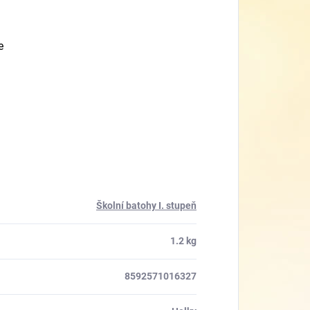
e
Školní batohy I. stupeň
1.2 kg
8592571016327