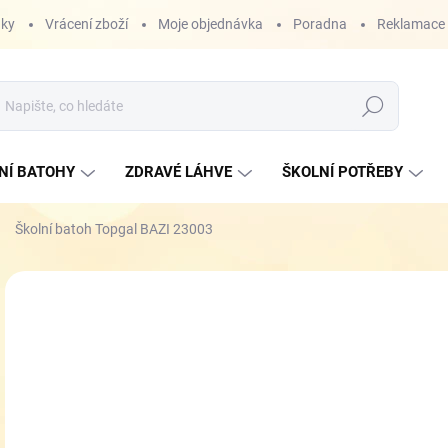
nky
Vrácení zboží
Moje objednávka
Poradna
Reklamace
Hledat
NÍ BATOHY
ZDRAVÉ LÁHVE
ŠKOLNÍ POTŘEBY
Školní batoh Topgal BAZI 23003
ZNAČKA:
TOPGAL
1 
ZDARMA
Měr
DO 
cena
MŮŽ
DO:
17.