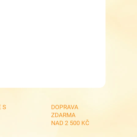
NOSTI DORUČENÍ
−
+
Přidat do košíku
lní dívčí batoh Topgal Bazi 23003 G
va 5 % při zadání kupónu TOPGAL5
ILNÍ INFORMACE
ZEPTAT SE
 S
DOPRAVA
ZDARMA
NAD 2 500 KČ