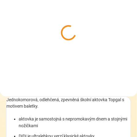
DO 5 DNŮ
DO 5 DNŮ
Školní aktovka Topgal
Topgal školní aktovka
DIDI 23033 set Large
KIRA 23035
2 486 Kč
2 099 Kč
Do košíku
Do košíku
Jednokomorová, odlehčená, zpevněná školní aktovka Topgal s
motivem baletky.
aktovka je samostojná s nepromokavým dnem a stojnými
nožičkami
DIDI je ultralehkou verzí klasické aktovky