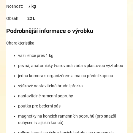
Nosnost:
7 kg
Obsah:
22 L
Podrobnější informace o výrobku
Charakteristika:
váží lehce přes 1 kg
pevná, anatomicky tvarovaná záda s plastovou výztuhou
jedna komora s organizérem a malou přední kapsou
výškově nastavitelná hrudní přezka
nastavitelné ramenní popruhy
poutka pro bederní pás
magnetky na koncích ramenních popruhů (pro snazší
uchycení vlajících konců)
reflexní první: na čele a bocích batohu, na ramenních