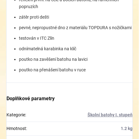
popruzích
zátěr proti dešti
pevné, nepropustné dno z materiálu TOPDURA s nožičkami
testován v ITC Zlín
odnímatelná karabinka na klíč
poutko na zavěšení batohu na lavici
poutko na přenášení batohu v ruce
Doplňkové parametry
Kategorie
:
Školní batohy I. stupeň
Hmotnost
:
1.2 kg