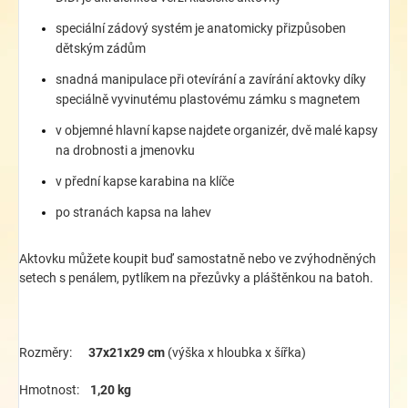
speciální zádový systém je anatomicky přizpůsoben
dětským zádům
snadná manipulace při otevírání a zavírání aktovky díky
speciálně vyvinutému plastovému zámku s magnetem
v objemné hlavní kapse najdete organizér, dvě malé kapsy
na drobnosti a jmenovku
v přední kapse karabina na klíče
po stranách kapsa na lahev
Aktovku můžete koupit buď samostatně nebo ve zvýhodněných
setech s penálem, pytlíkem na přezůvky a pláštěnkou na batoh.
Rozměry:
37x21x29 cm
(výška x hloubka x šířka)
Hmotnost:
1,20 kg