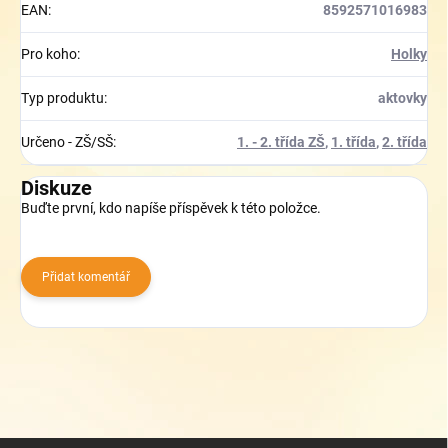
EAN
:
8592571016983
Pro koho
:
Holky
Typ produktu
:
aktovky
Určeno - ZŠ/SŠ
:
1. - 2. třída ZŠ
,
1. třída
,
2. třída
Diskuze
Buďte první, kdo napíše příspěvek k této položce.
Přidat komentář
Z