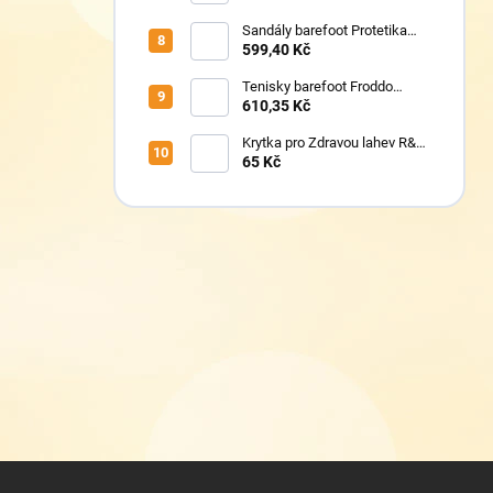
Sandály barefoot Protetika
TAFI pink uni
599,40 Kč
Tenisky barefoot Froddo
G1700440-5 Blue Electric
610,35 Kč
Krytka pro Zdravou lahev R&B
Floppy
65 Kč
Z