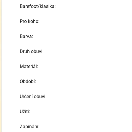
Barefoot/klasika
:
Pro koho
:
Barva
:
Druh obuvi
:
Materiál
:
Období
:
Určení obuvi
:
Užití
:
Zapínání
: