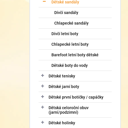
í
Dětské sandály
p
Dívčí sandály
a
n
Chlapecké sandály
e
l
Dívčí letní boty
Chlapecké letní boty
Barefoot letní boty dětské
Dětské boty do vody
Dětské tenisky
Dětské jarní boty
Dětské první botičky / capáčky
Dětská celoroční obuv
(jarní/podzimní)
Dětské holinky