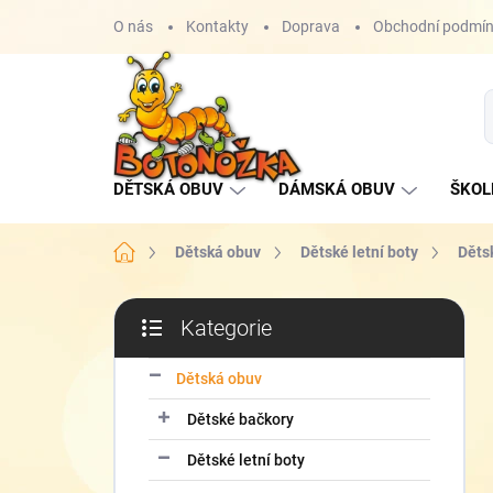
Přejít
O nás
Kontakty
Doprava
Obchodní podmí
na
obsah
DĚTSKÁ OBUV
DÁMSKÁ OBUV
ŠKOL
Domů
Dětská obuv
Dětské letní boty
Děts
P
Kategorie
o
Přeskočit
s
kategorie
t
Dětská obuv
r
Dětské bačkory
a
n
Dětské letní boty
n