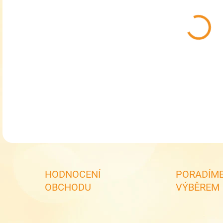
MŮŽ
MOŽ
Dívč
Boo
DETA
HODNOCENÍ
PORADÍME
OBCHODU
VÝBĚREM