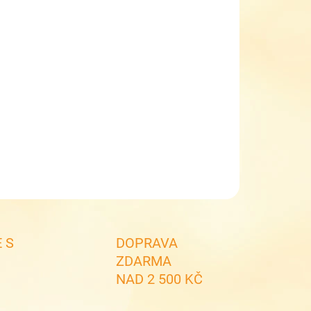
EME DORUČIT DO:
ZVOLTE VARIANTU
NOSTI DORUČENÍ
−
+
Přidat do košíku
í kožené sandálky Superfit 1-000860-5500 růžové
merang
ILNÍ INFORMACE
ZEPTAT SE
 S
DOPRAVA
ZDARMA
NAD 2 500 KČ