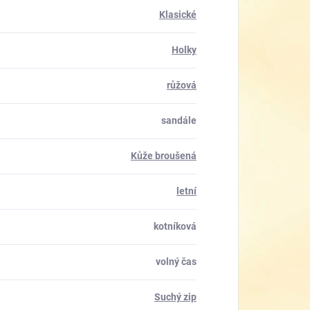
Klasické
Holky
růžová
sandále
Kůže broušená
letní
kotníková
volný čas
Suchý zip