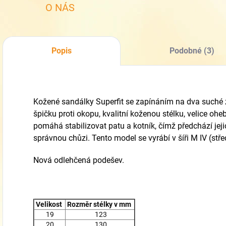
O NÁS
Popis
Podobné (3)
Kožené sandálky Superfit se zapínáním na dva suché z
špičku proti okopu, kvalitní koženou stélku, velice oh
pomáhá stabilizovat patu a kotník, čímž předchází je
správnou chůzi. Tento model se vyrábí v šíři M IV (stře
Nová odlehčená podešev.
Velikost
Rozměr stélky v mm
19
123
20
130