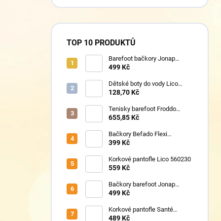
TOP 10 PRODUKTŮ
Barefoot bačkory Jonap
Home New fialová kočička
499 Kč
Dětské boty do vody Lico
430124 růžové
128,70 Kč
Tenisky barefoot Froddo
G1700440-17 Mint
655,85 Kč
Bačkory Befado Flexi
627P023
399 Kč
Korkové pantofle Lico 560230
559 Kč
Bačkory barefoot Jonap
Home New Police
499 Kč
Korkové pantofle Santé
VN/326 černá
489 Kč