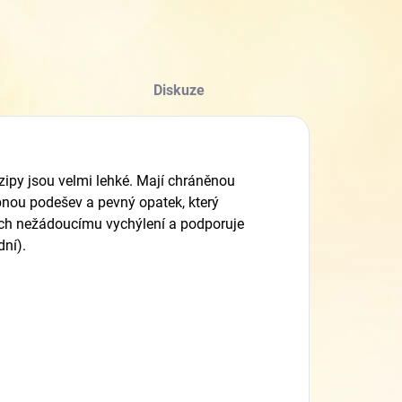
Diskuze
ipy jsou velmi lehké. Mají chráněnou
ebnou podešev a pevný opatek, který
jich nežádoucímu vychýlení a podporuje
dní).