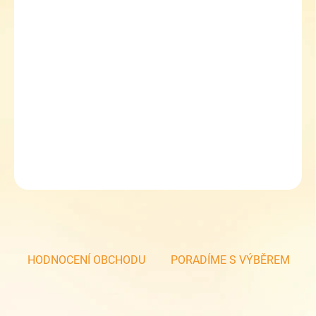
−
+
Přidat do košíku
Dívčí kožené sandálky Protetika NESY orange
páskové sandále
plná pevná pata, uzavřená špička
oranžová barva
DETAILNÍ INFORMACE
ZEPTAT SE
HODNOCENÍ OBCHODU
PORADÍME S VÝBĚREM