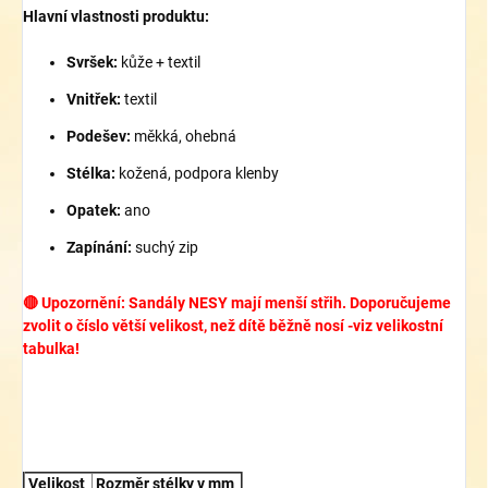
Hlavní vlastnosti produktu:
Svršek:
kůže + textil
Vnitřek:
textil
Podešev:
měkká, ohebná
Stélka:
kožená, podpora klenby
Opatek:
ano
Zapínání:
suchý zip
🔴 Upozornění: Sandály NESY mají menší střih. Doporučujeme
zvolit o číslo větší velikost, než dítě běžně nosí -viz velikostní
tabulka!
Velikost
Rozměr stélky v mm